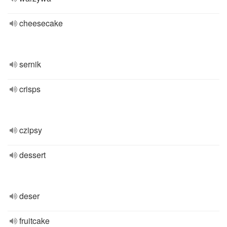
cheesecake
sernik
crisps
czipsy
dessert
deser
fruitcake