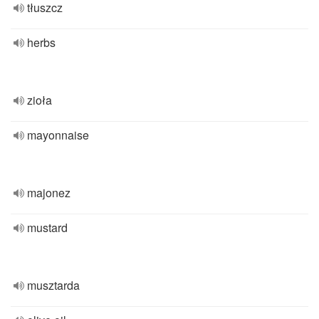
tłuszcz
herbs
zioła
mayonnaise
majonez
mustard
musztarda