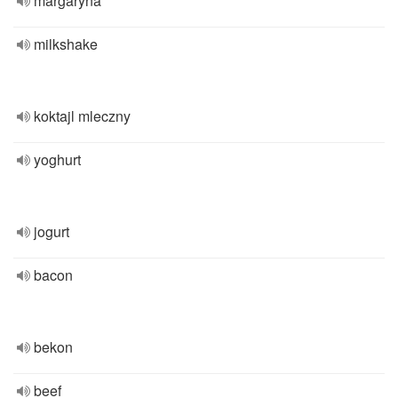
margaryna
milkshake
koktajl mleczny
yoghurt
jogurt
bacon
bekon
beef