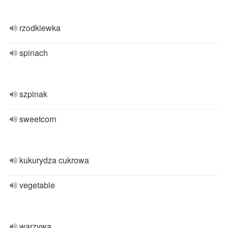
rzodkiewka
spinach
szpinak
sweetcorn
kukurydza cukrowa
vegetable
warzywa