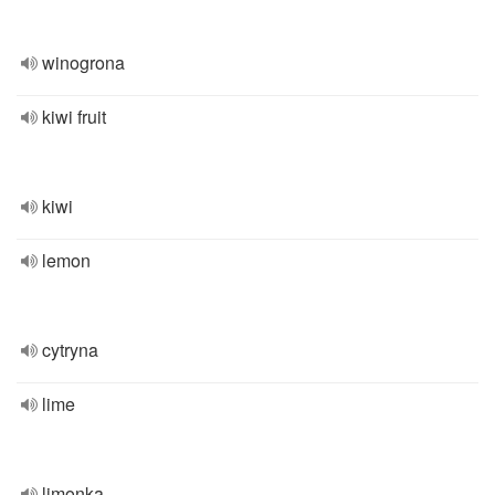
winogrona
kiwi fruit
kiwi
lemon
cytryna
lime
limonka