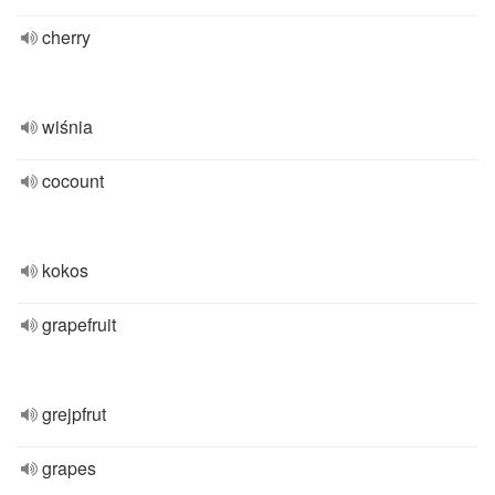
cherry
wiśnia
cocount
kokos
grapefruit
grejpfrut
grapes