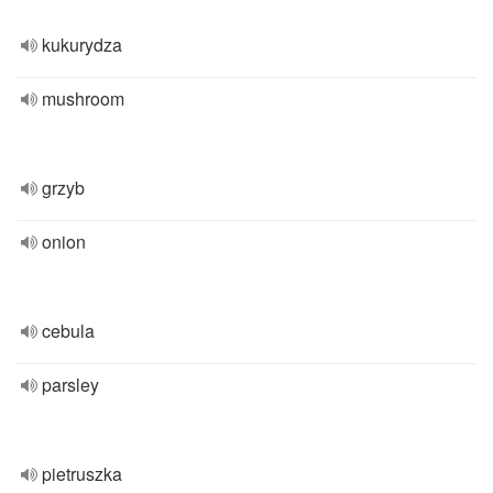
kukurydza
mushroom
grzyb
onion
cebula
parsley
pietruszka