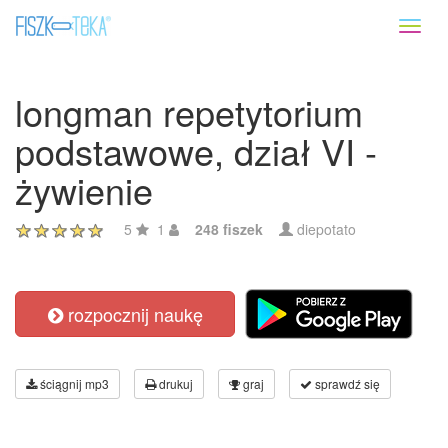
Toggl
naviga
longman repetytorium
podstawowe, dział VI -
żywienie
5
1
248 fiszek
diepotato
rozpocznij naukę
ściągnij mp3
drukuj
graj
sprawdź się