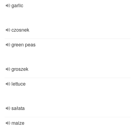
garlic
czosnek
green peas
groszek
lettuce
sałata
maize