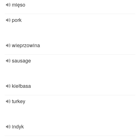
mięso
pork
wieprzowina
sausage
kiełbasa
turkey
indyk