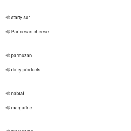
starty ser
Parmesan cheese
parmezan
dairy products
nabiał
margarine