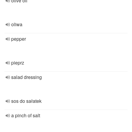
olive oil
oliwa
pepper
pieprz
salad dressing
sos do sałatek
a pinch of salt