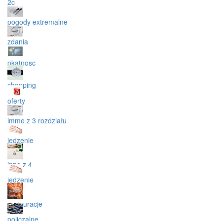
2c
pogody extremalne
zdania
pkatnosc
shopping
oferty
imme z 3 rozdziału
jedzenie
inne z 4
jedzenie
restauracje
policzalne