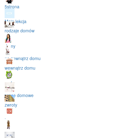
5strona
Moja lekcja
rodzaje domów
domy
na zewnątrz domu
wewnątrz domu
agd
prace domowe
zwroty
.
...