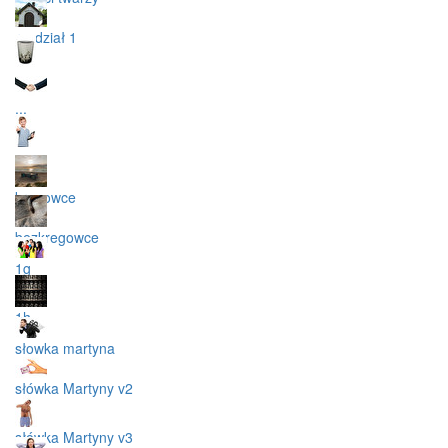
rozdział 1
.
...
...
kregowce
bezkregowce
1g
1h
słowka martyna
słówka Martyny v2
słówka Martyny v3