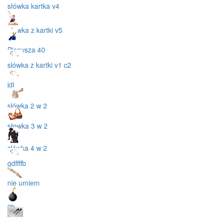
słówka kartka v4
słowka z kartki v5
Pierwsza 40
slówka z kartki v1 c2
jdi
slówka 2 w 2
słowka 3 w 2
slówka 4 w 2
gdffffb
nie umiem
2b