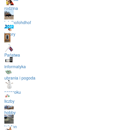
rodzina
hdofhofohdhof
kolory
cyfry
Państwa
informatyka
ubrania i pogoda
poraroku
liczby
hobby
telefon