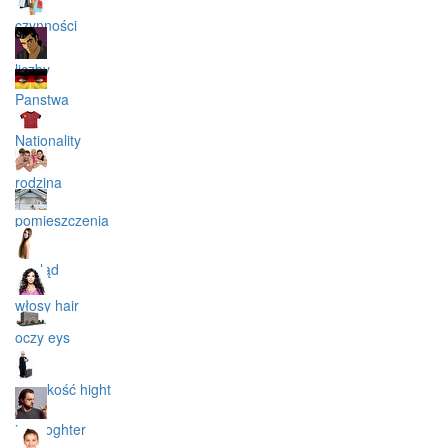
czynności
liczby
Panstwa
Nationality
rodzina
pomieszczenia
wygląd
włosy hair
oczy eys
wysokość hight
inny oghter