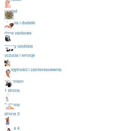
wyglad
ubrania i dodatki
dane osobowe
rzeczy osobiste
uczucia i emocje
umiejętności i zainteresowwnia
nie umiem
1 strona
2 strona
strona 3
strona 4