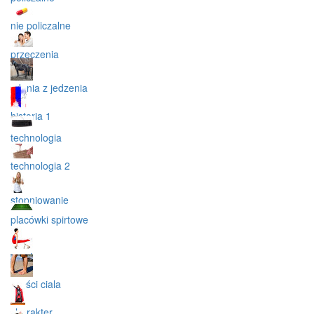
nie policzalne
przeczenia
zdania z jedzenia
historia 1
technologia
technologia 2
stopniowanie
placówki spirtowe
sport
części ciala
charakter