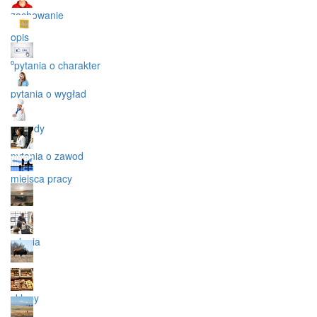
zachowanie
opis
⁰pytania o charakter
pytania o wygład
zawody
pytania o zawod
miejsca pracy
aa
zdania
co
sklepy