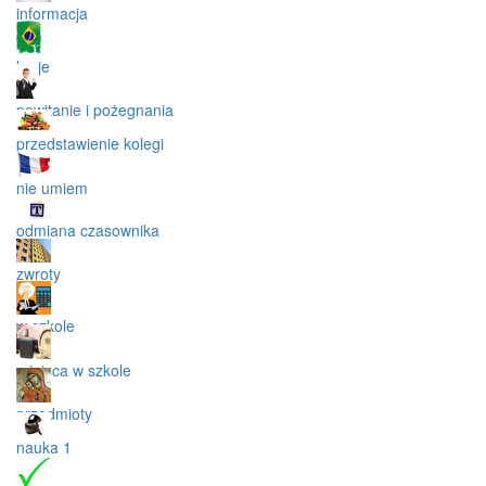
informacja
kraje
powitanie i pożegnania
przedstawienie kolegi
nie umiem
odmiana czasownika
zwroty
w szkole
miejsca w szkole
przedmioty
nauka 1