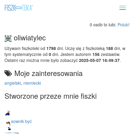
Toggl
naviga
0 osób to lubi.
Polub!
oliwiatylec
Używam fiszkoteki od
1798
dni. Uczę się z fiszkoteką
188
dni, w
tym systematycznie od
0
dni. Jestem autorem
156
zestawów.
Ostatni raz można mnie było zobaczyć
2025-05-07 16:49:37
.
Moje zainteresowania
angielski
,
niemiecki
Stworzone przeze mnie fiszki
czasownik być
uczucia