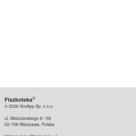
®
Fiszkoteka
© 2026 VocApp Sp. z o.o.
ul. Mielczarskiego 8 / 58
02-798 Warszawa, Polska