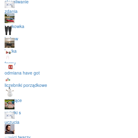
stopniiwanie
zdania
kartkowka
hwbnw
kartka
formy
odmiana have got
liczebniki porządkowe
miesiące
wyjątki s
uczucia
części twarzy