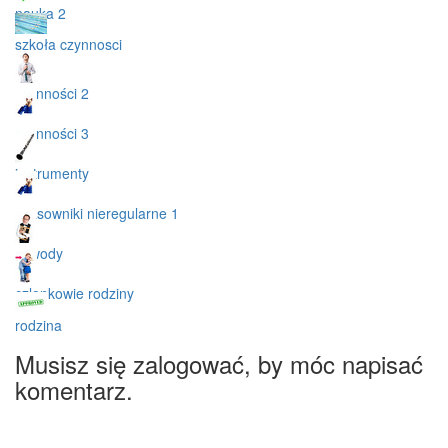
nauka 2
szkoła czynnosci
czynności 2
czynności 3
instrumenty
czasowniki nieregularne 1
zawody
czlonkowie rodziny
rodzina
Musisz się zalogować, by móc napisać
komentarz.