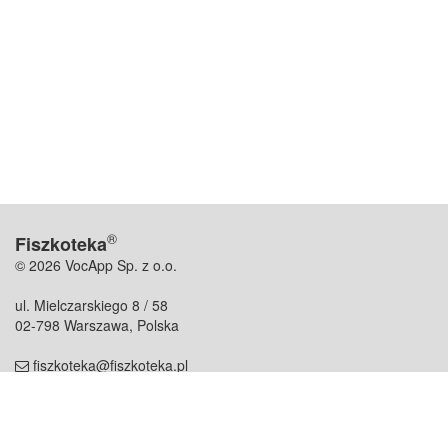
®
Fiszkoteka
© 2026 VocApp Sp. z o.o.
ul. Mielczarskiego 8 / 58
02-798 Warszawa, Polska
fiszkoteka@fiszkoteka.pl
NIP: 951 245 79 19
REGON: 369 727 696