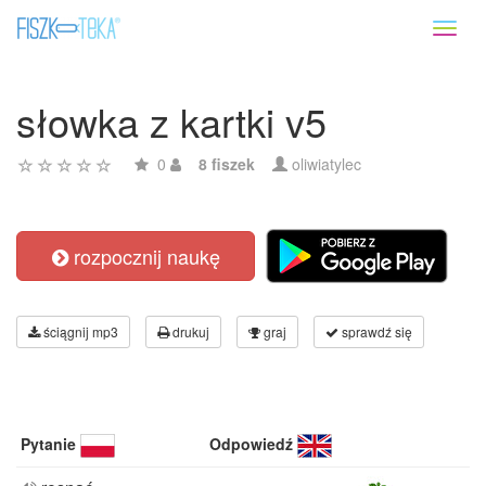
Toggl
naviga
słowka z kartki v5
0
8 fiszek
oliwiatylec
rozpocznij naukę
ściągnij mp3
drukuj
graj
sprawdź się
Pytanie
Odpowiedź