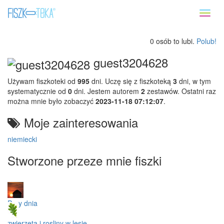
Toggl
naviga
0 osób to lubi.
Polub!
guest3204628
Używam fiszkoteki od
995
dni. Uczę się z fiszkoteką
3
dni, w tym
systematycznie od
0
dni. Jestem autorem
2
zestawów. Ostatni raz
można mnie było zobaczyć
2023-11-18 07:12:07
.
Moje zainteresowania
niemiecki
Stworzone przeze mnie fiszki
Pory dnia
zwierzęta i rosliny w lesie