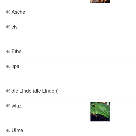
Asche
cis
Eibe
lipa
die Linde (die Linden)
wiąz
Ulme