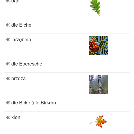
dąb
die Eiche
jarzębina
die Eberesche
brzoza
die Birke (die Birken)
klon