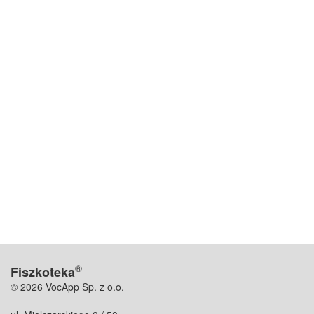
®
Fiszkoteka
© 2026 VocApp Sp. z o.o.