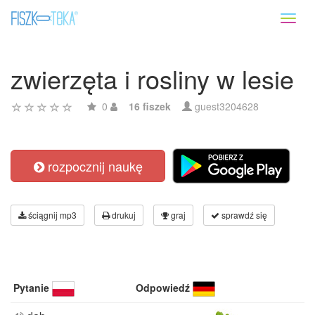
Toggl
naviga
zwierzęta i rosliny w lesie
0
16 fiszek
guest3204628
rozpocznij naukę
ściągnij mp3
drukuj
graj
sprawdź się
Pytanie
Odpowiedź