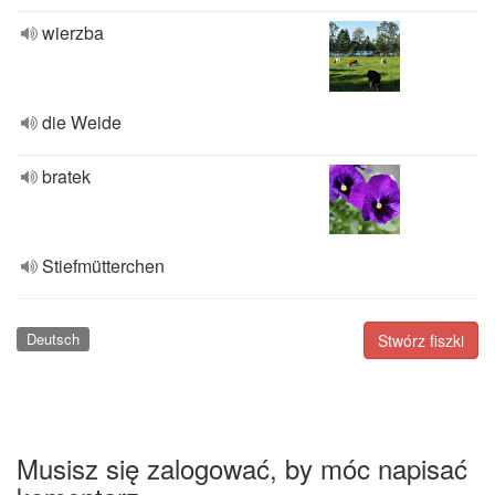
wierzba
die Weide
bratek
Stiefmütterchen
Deutsch
Stwórz fiszki
Musisz się zalogować, by móc napisać