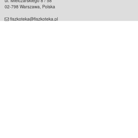
ul. Mielczarskiego 8 / 58
02-798 Warszawa, Polska
fiszkoteka@fiszkoteka.pl
NIP: 951 245 79 19
REGON: 369 727 696
Kontakt
O firmie
odezwij się do nas
o nas
współpraca
partnerzy
dla prasy
praca
staż
Oferty
blog
dla rodzin