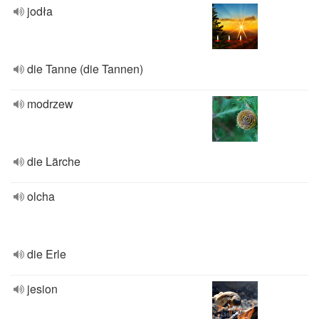
jodła
die Tanne (die Tannen)
modrzew
die Lärche
olcha
die Erle
jesion