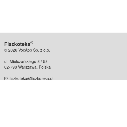
®
Fiszkoteka
© 2026 VocApp Sp. z o.o.
ul. Mielczarskiego 8 / 58
02-798 Warszawa, Polska
fiszkoteka@fiszkoteka.pl
NIP: 951 245 79 19
REGON: 369 727 696