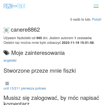
Toggl
naviga
0 osób to lubi.
Polub!
canere8862
Używam fiszkoteki od
995
dni. Jestem autorem
1
zestawów.
Ostatni raz można mnie było zobaczyć
2023-11-19 15:51:58
.
Moje zainteresowania
angielski
Stworzone przeze mnie fiszki
unit 13/211 pierwsza połowa
Musisz się zalogować, by móc napisać
komentarz.