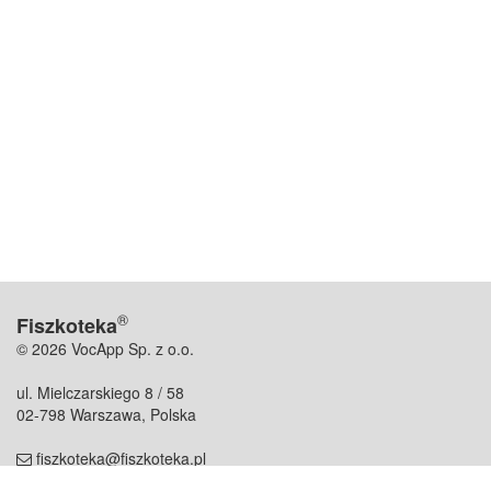
®
Fiszkoteka
© 2026 VocApp Sp. z o.o.
ul. Mielczarskiego 8 / 58
02-798 Warszawa, Polska
fiszkoteka@fiszkoteka.pl