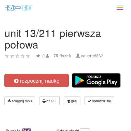
Toggl
naviga
unit 13/211 pierwsza
połowa
0
75 fiszek
canere8862
rozpocznij naukę
ściągnij mp3
drukuj
graj
sprawdź się