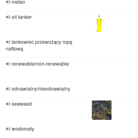
metan
oil tanker
tankowiec przewożący ropę
naftową
renewable/non-renewable
odnawialny/nieodnawialny
seaweed
wodorosty