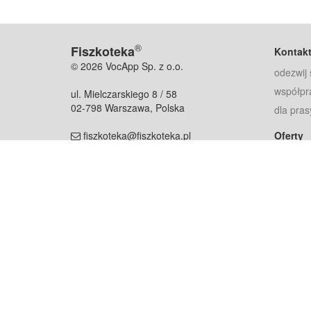
®
Fiszkoteka
Kontak
© 2026 VocApp Sp. z o.o.
odezwij 
współpr
ul. Mielczarskiego 8 / 58
02-798 Warszawa, Polska
dla pras
fiszkoteka@fiszkoteka.pl
Oferty
dla rodz
NIP: 951 245 79 19
dla kore
REGON: 369 727 696
Pomoc
Najczęst