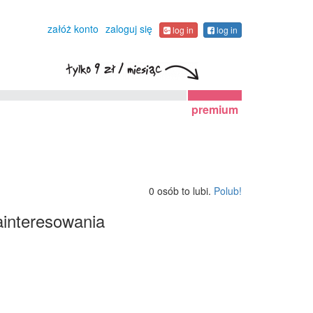
załóż konto
zaloguj się
log in
log in
premium
0 osób to lubi.
Polub!
interesowania