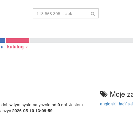
ła
katalog
Moje za
angielski
,
łaciński
4
dni, w tym systematycznie od
0
dni. Jestem
baczyć
2026-05-10 13:09:59
.