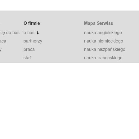
t
O firmie
Mapa Serwisu
się do nas
o nas
nauka angielskiego
aca
partnerzy
nauka niemieckiego
y
praca
nauka hiszpańskiego
staż
nauka francuskiego
blog
nauka rosyjskiego
in
2000+ opinii
nauka norweskiego
petytorów
nauka szwedzkiego
Warunki
fiszki
100% gwarancja
sze pytania
najnowsze lekcje
regulamin
Extra
prywatność i ciasteczka
RODO
plugin