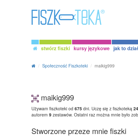
stwórz fiszki
kursy językowe
jak to dzia
Społeczność Fiszkoteki
maikig999
maikig999
Używam fiszkoteki od
675
dni. Uczę się z fiszkoteką
2
autorem
9
zestawów. Ostatni raz można mnie było zo
Stworzone przeze mnie fiszki