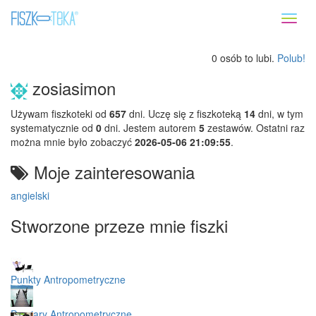
Toggl
naviga
0 osób to lubi.
Polub!
zosiasimon
Używam fiszkoteki od
657
dni. Uczę się z fiszkoteką
14
dni, w tym
systematycznie od
0
dni. Jestem autorem
5
zestawów. Ostatni raz
można mnie było zobaczyć
2026-05-06 21:09:55
.
Moje zainteresowania
angielski
Stworzone przeze mnie fiszki
Punkty Antropometryczne
Pomiary Antropometryczne