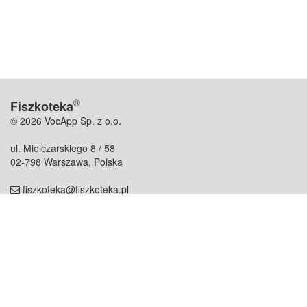
®
Fiszkoteka
© 2026 VocApp Sp. z o.o.
ul. Mielczarskiego 8 / 58
02-798 Warszawa, Polska
fiszkoteka@fiszkoteka.pl
NIP: 951 245 79 19
REGON: 369 727 696