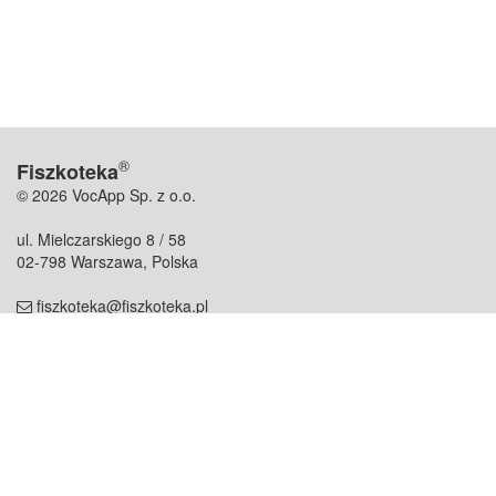
®
Fiszkoteka
© 2026 VocApp Sp. z o.o.
ul. Mielczarskiego 8 / 58
02-798 Warszawa, Polska
fiszkoteka@fiszkoteka.pl
NIP: 951 245 79 19
REGON: 369 727 696