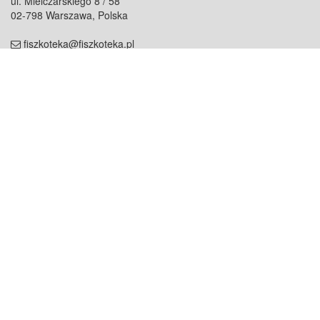
ul. Mielczarskiego 8 / 58
02-798 Warszawa, Polska
fiszkoteka@fiszkoteka.pl
NIP: 951 245 79 19
REGON: 369 727 696
Kontakt
O firmie
odezwij się do nas
o nas
współpraca
partnerzy
dla prasy
praca
staż
Oferty
blog
dla rodzin