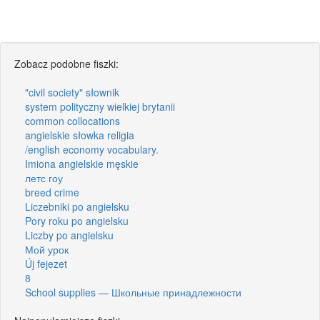
Zobacz podobne fiszki:
"civil society" słownik
system polityczny wielkiej brytanii
common collocations
angielskie słowka religia
/english economy vocabulary.
Imiona angielskie męskie
летс гоу
breed crime
Liczebniki po angielsku
Pory roku po angielsku
Liczby po angielsku
Мой урок
Új fejezet
8
School supplies — Школьные принадлежности