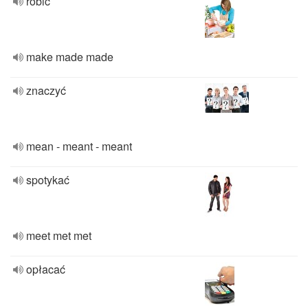
robić
make made made
znaczyć
mean - meant - meant
spotykać
meet met met
opłacać