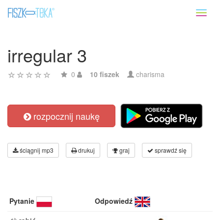
Toggl
naviga
irregular 3
0
10 fiszek
charisma
rozpocznij naukę
ściągnij mp3
drukuj
graj
sprawdź się
Pytanie
Odpowiedź