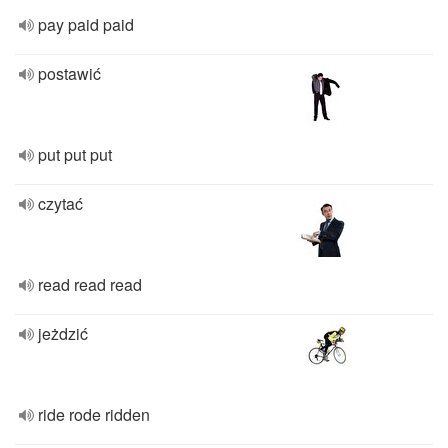
pay paid paid
postawić
put put put
czytać
read read read
jeżdzić
ride rode ridden