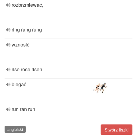
rozbrzmiewać,
ring rang rung
wznosić
rise rose risen
biegać
run ran run
angielski
Stwórz fiszki