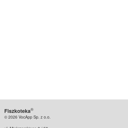
®
Fiszkoteka
© 2026 VocApp Sp. z o.o.