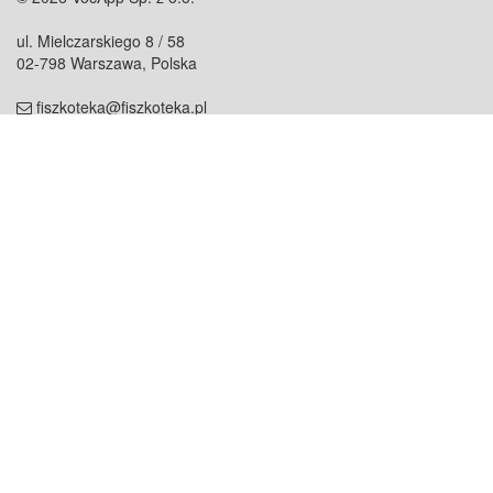
ul. Mielczarskiego 8 / 58
02-798 Warszawa, Polska
fiszkoteka@fiszkoteka.pl
NIP: 951 245 79 19
REGON: 369 727 696
Kontakt
O firmie
odezwij się do nas
o nas
współpraca
partnerzy
dla prasy
praca
staż
Oferty