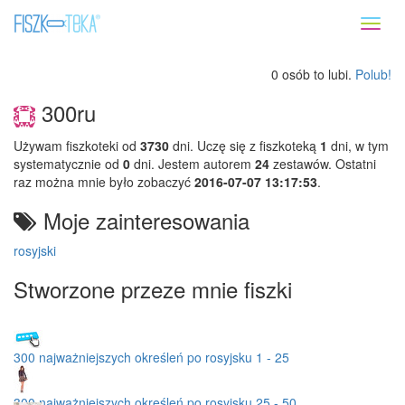
Toggl
naviga
0 osób to lubi.
Polub!
300ru
Używam fiszkoteki od
3730
dni. Uczę się z fiszkoteką
1
dni, w tym
systematycznie od
0
dni. Jestem autorem
24
zestawów. Ostatni
raz można mnie było zobaczyć
2016-07-07 13:17:53
.
Moje zainteresowania
rosyjski
Stworzone przeze mnie fiszki
300 najważniejszych określeń po rosyjsku 1 - 25
300 najważniejszych określeń po rosyjsku 25 - 50