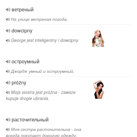
ветреный
На улице ветреная погода.
dowcipny
George jest inteligentny i dowcipny.
остроумный
Джордж умный и остроумный.
próżny
Moja siostra jest próżna - zawsze
kupuje drogie ubrania.
расточительный
Моя сестра расточительна - она ​​
всегда покупает дорогую одежду.