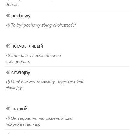
денег.
pechowy
To był pechowy zbieg okoliczności.
несчастливый
Это было несчастливое
совпадение.
chwiejny
Musi być zestresowany. Jego krok jest
chwiejny.
шаткий
Он вероятно напряжений. Его
походка шаткая.