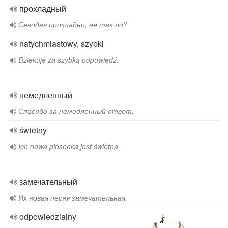
прохладный
Сегодня прохладно, не так ли?
natychmiastowy, szybki
Dziękuję za szybką odpowiedź.
немедленный
Спасибо за немедленный ответ.
świetny
Ich nowa piosenka jest świetna.
замечательный
Их новая песня замечательная.
odpowiedzialny