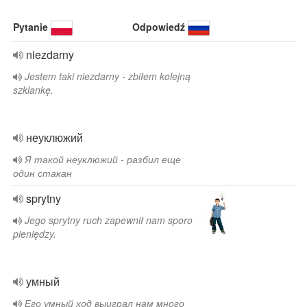
Pytanie
Odpowiedź
niezdarny
Jestem taki niezdarny - zbiłem kolejną
szklankę.
неуклюжий
Я такой неуклюжий - разбил еще
один стакан
sprytny
Jego sprytny ruch zapewnił nam sporo
pieniędzy.
умный
Его умный ход выиграл нам много