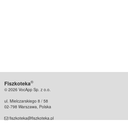
®
Fiszkoteka
© 2026 VocApp Sp. z o.o.
ul. Mielczarskiego 8 / 58
02-798 Warszawa, Polska
fiszkoteka@fiszkoteka.pl