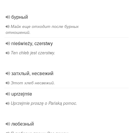
бурный
Майк еще отходит после бурных
отношений.
nieświeży, czerstwy
Ten chleb jest czerstwy.
затхлый, несвежий
Этот хлеб несвежий.
uprzejmie
Uprzejmie proszę o Pańską pomoc.
любезный