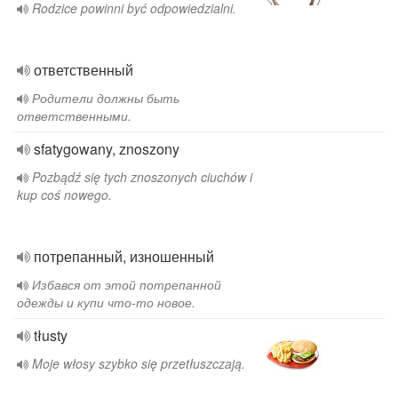
Rodzice powinni być odpowiedzialni.
ответственный
Родители должны быть
ответственными.
sfatygowany, znoszony
Pozbądź się tych znoszonych ciuchów i
kup coś nowego.
потрепанный, изношенный
Избався от этой потрепанной
одежды и купи что-то новое.
tłusty
Moje włosy szybko się przetłuszczają.