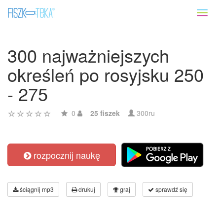
Toggl
naviga
300 najważniejszych
określeń po rosyjsku 250
- 275
0
25 fiszek
300ru
rozpocznij naukę
ściągnij mp3
drukuj
graj
sprawdź się