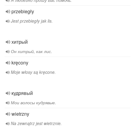
Я любезно прошу Вас помочь.
przebiegły
Jest przebiegły jak lis.
хитрый
Он хитрый, как лис.
kręcony
Moje włosy są kręcone.
кудрявый
Мои волосы кудрявые.
wietrzny
Na zewnątrz jest wietrznie.