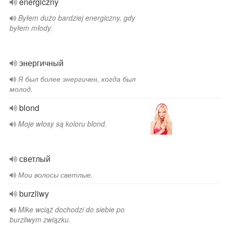
energiczny
Byłem dużo bardziej energiczny, gdy
byłem młody.
энергичный
Я был более энергичен, когда был
молод.
blond
Moje włosy są koloru blond.
светлый
Мои волосы светлые.
burzliwy
Mike wciąż dochodzi do siebie po
burzliwym związku.