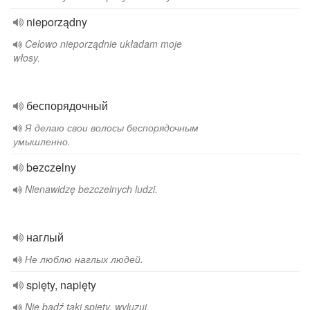
nieporządny
Celowo nieporządnie układam moje
włosy.
беспорядочный
Я делаю свои волосы беспорядочным
умышленно.
bezczelny
Nienawidzę bezczelnych ludzi.
наглый
Не люблю наглых людей.
spięty, napięty
Nie bądź taki spięty, wyluzuj.