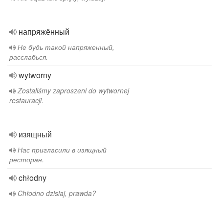
напряжённый
Не будь такой напряженный,
расслабься.
wytworny
Zostaliśmy zaproszeni do wytwornej
restauracji.
изящный
Нас пригласили в изящный
ресторан.
chłodny
Chłodno dzisiaj, prawda?