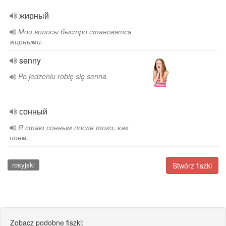
жирный
Мои волосы быстро становятся
жирными.
senny
Po jedzeniu robię się senna.
сонный
Я стаю сонным после того, как
поем.
rosyjski
Stwórz fiszki
Zobacz podobne fiszki: