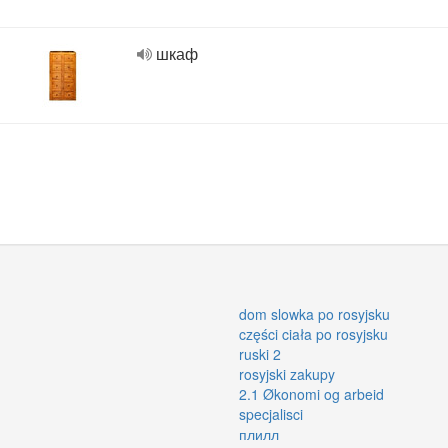
шкаф
dom slowka po rosyjsku
części ciała po rosyjsku
ruski 2
rosyjski zakupy
2.1 Økonomi og arbeid
specjalisci
плилл