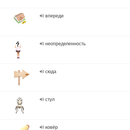
впереди
неопределенность
сюда
стул
ковёр