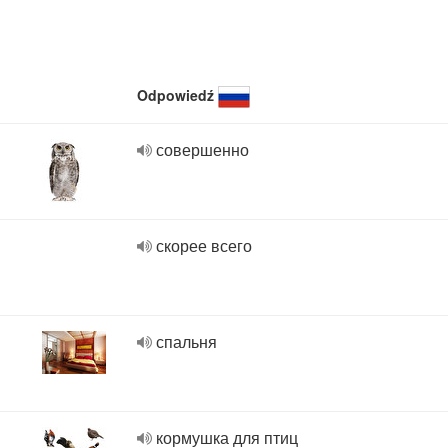
Odpowiedź
совершенно
скорее всего
спальня
кормушка для птиц