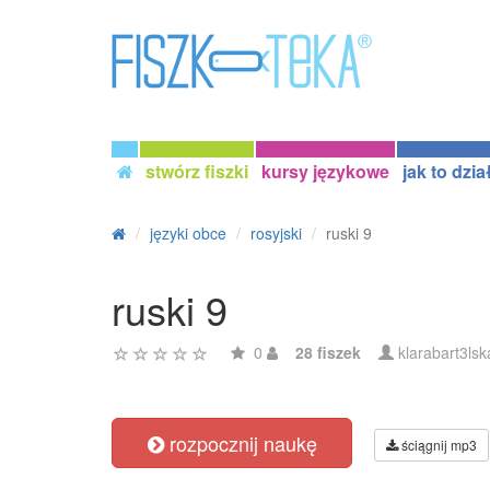
stwórz fiszki
kursy językowe
jak to dzia
języki obce
rosyjski
ruski 9
ruski 9
0
28 fiszek
klarabart3lsk
rozpocznij naukę
ściągnij mp3