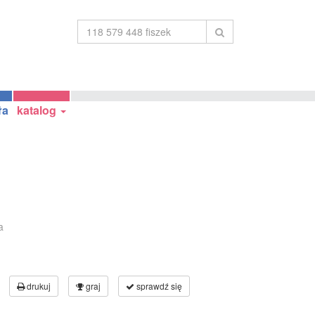
ła
katalog
a
drukuj
graj
sprawdź się