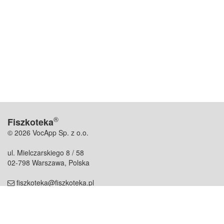
®
Fiszkoteka
© 2026 VocApp Sp. z o.o.
ul. Mielczarskiego 8 / 58
02-798 Warszawa, Polska
fiszkoteka@fiszkoteka.pl
NIP: 951 245 79 19
REGON: 369 727 696