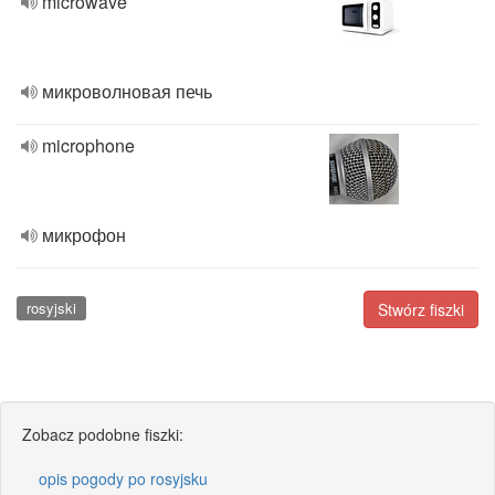
microwave
микроволновая печь
microphone
микрофон
rosyjski
Stwórz fiszki
Zobacz podobne fiszki:
opis pogody po rosyjsku