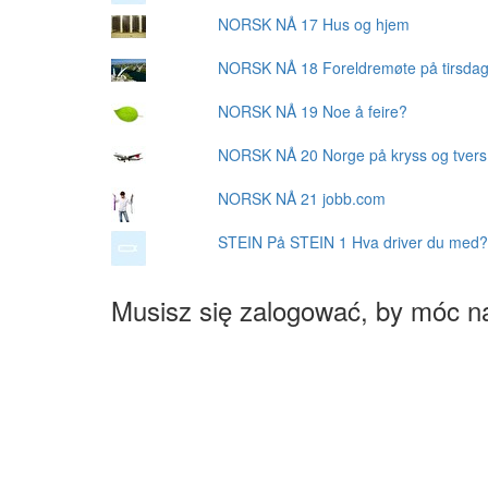
NORSK NÅ 17 Hus og hjem
NORSK NÅ 18 Foreldremøte på tirsda
NORSK NÅ 19 Noe å feire?
NORSK NÅ 20 Norge på kryss og tvers
NORSK NÅ 21 jobb.com
STEIN På STEIN 1 Hva driver du med?
Musisz się zalogować, by móc n