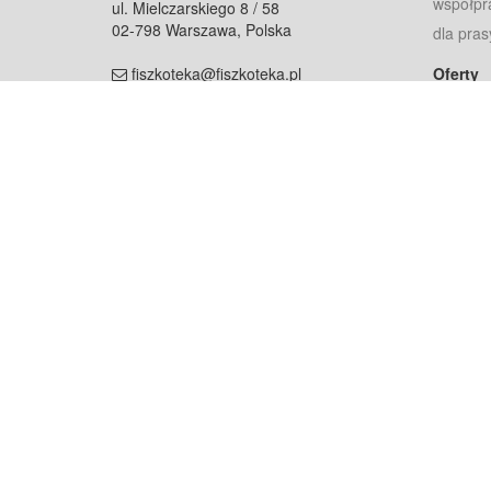
współpr
ul. Mielczarskiego 8 / 58
02-798 Warszawa, Polska
dla pras
fiszkoteka@fiszkoteka.pl
Oferty
dla rodz
NIP: 951 245 79 19
dla kore
REGON: 369 727 696
Pomoc
Najczęst
Projekt współf
Rozwój.
Dowied