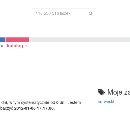
ła
katalog
Moje za
norweski
6
dni, w tym systematycznie od
0
dni. Jestem
obaczyć
2012-01-06 17:17:00
.