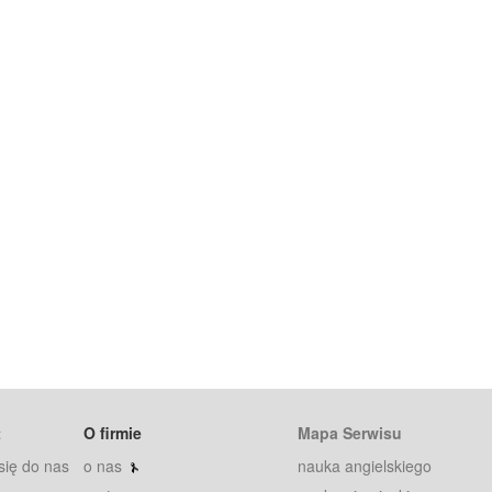
t
O firmie
Mapa Serwisu
się do nas
o nas
nauka angielskiego