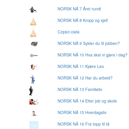
NORSK NÅ 7 Året rundt
NORSK NÅ 8 Kropp og sjell
Części ciała
NORSK NÅ 9 Sykler du til jobben?
NORSK NÅ 10 Hva skal vi gjøre i dag?
NORSK NÅ 11 Kjære Leo
NORSK NÅ 12 Har du arbeid?
NORSK NÅ 13 Familieliv
NORSK NÅ 14 Etter job og skole
NORSK NÅ 15 Hverdagsliv
NORSK NÅ 16 Fra topp til tå