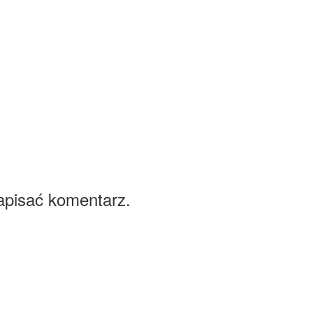
g
apisać komentarz.