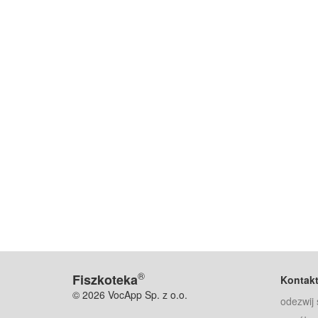
®
Fiszkoteka
Kontak
© 2026 VocApp Sp. z o.o.
odezwij 