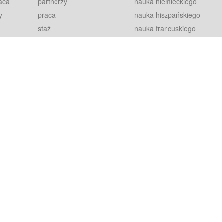
aca
partnerzy
nauka niemieckiego
y
praca
nauka hiszpańskiego
staż
nauka francuskiego
blog
nauka rosyjskiego
in
2000+ opinii
nauka norweskiego
petytorów
nauka szwedzkiego
Warunki
fiszki
100% gwarancja
sze pytania
najnowsze lekcje
regulamin
Extra
prywatność i ciasteczka
RODO
plugin
inansowany przez Unię Europejską ze środków Europejskiego Funduszu Rozwoju Regionalnego w ramach Programu Operacyjnego Int
z się więcej.