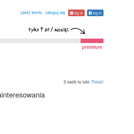
załóż konto
zaloguj się
log in
log in
premium
0 osób to lubi.
Polub!
interesowania