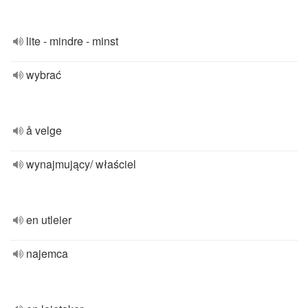
lite - mindre - minst
wybrać
å velge
wynajmujący/ właściel
en utleier
najemca