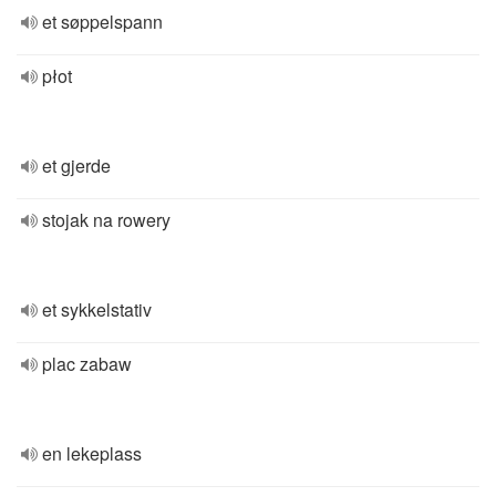
et søppelspann
płot
et gjerde
stojak na rowery
et sykkelstativ
plac zabaw
en lekeplass