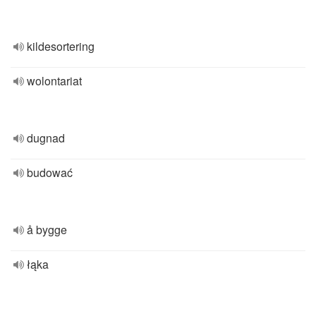
kildesortering
wolontariat
dugnad
budować
å bygge
łąka