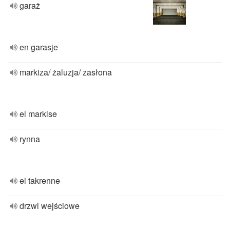
garaż
en garasje
markiza/ żaluzja/ zasłona
ei markise
rynna
ei takrenne
drzwi wejściowe