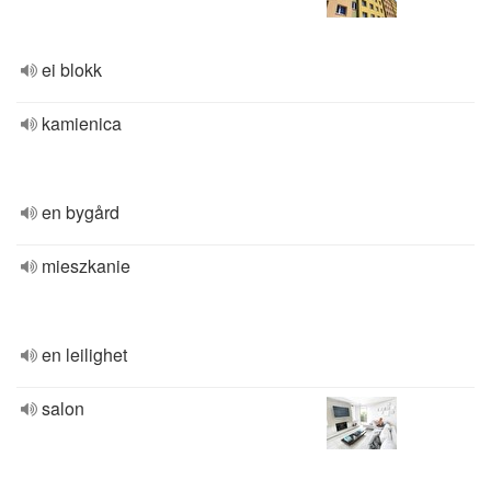
ei blokk
kamienica
en bygård
mieszkanie
en leilighet
salon