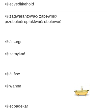
et vedlikehold
zagwarantować/ zapewnić/
przeboleć/ opłakiwać/ ubolewać
å sørge
zamykać
å låse
wanna
et badekar