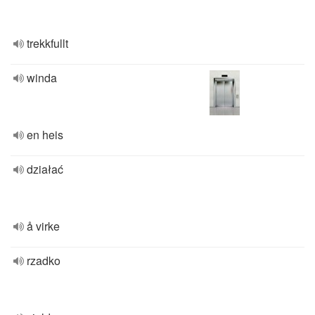
trekkfullt
winda
en heis
działać
å virke
rzadko