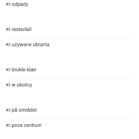
odpady
restavfall
używane ubrania
brukte klær
w okolicy
på området
poza centrum