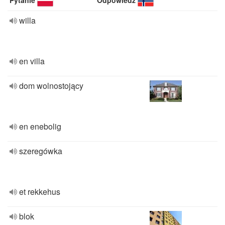
Pytanie
Odpowiedź
willa
en villa
dom wolnostojący
en enebolig
szeregówka
et rekkehus
blok