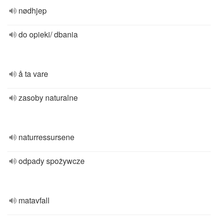
nødhjep
do opieki/ dbania
å ta vare
zasoby naturalne
naturressursene
odpady spożywcze
matavfall