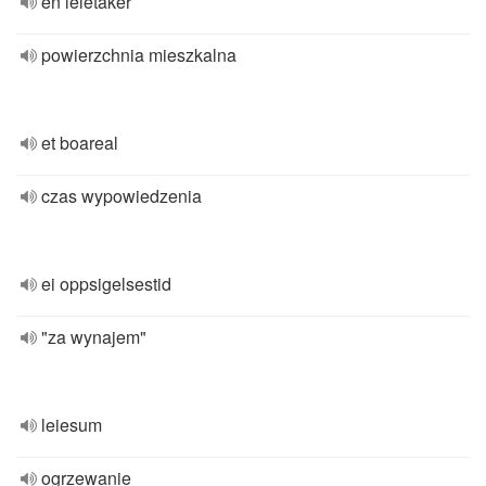
en leietaker
powierzchnia mieszkalna
et boareal
czas wypowiedzenia
ei oppsigelsestid
"za wynajem"
leiesum
ogrzewanie