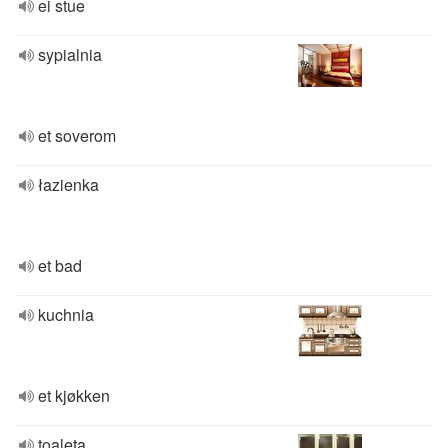
ei stue
sypialnia
et soverom
łazienka
et bad
kuchnia
et kjøkken
toaleta