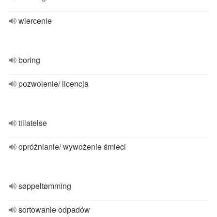
wiercenie
boring
pozwolenie/ licencja
tillatelse
opróżnianie/ wywożenie śmieci
søppeltømming
sortowanie odpadów