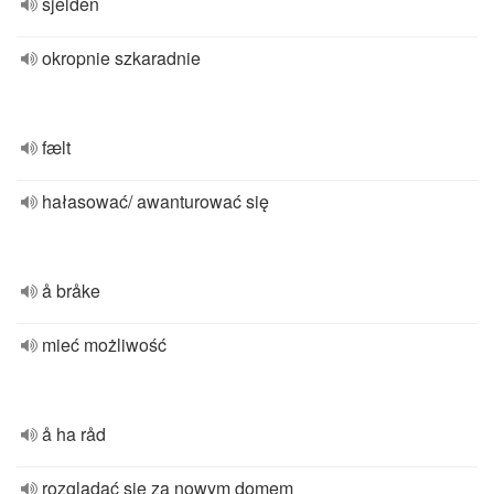
sjelden
okropnie szkaradnie
fælt
hałasować/ awanturować się
å bråke
mieć możliwość
å ha råd
rozglądać się za nowym domem