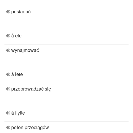
posiadać
å eie
wynajmować
å leie
przeprowadzać się
å flytte
pełen przeciągów