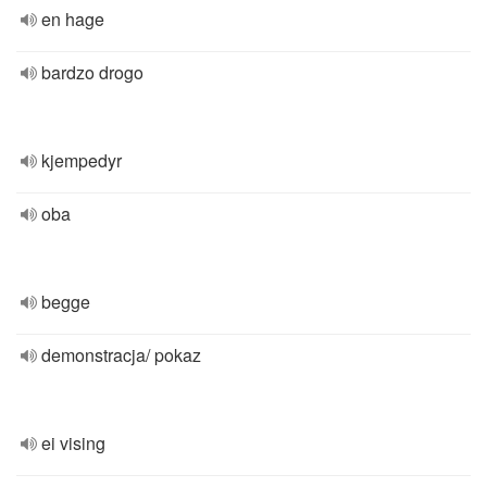
en hage
bardzo drogo
kjempedyr
oba
begge
demonstracja/ pokaz
ei vising