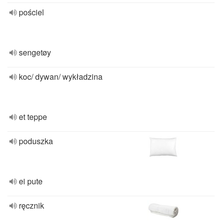
pościel
sengetøy
koc/ dywan/ wykładzina
et teppe
poduszka
ei pute
ręcznik