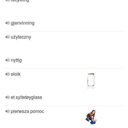
gjenvinning
użyteczny
nyttig
słoik
et syltetøyglass
pierwsza pomoc