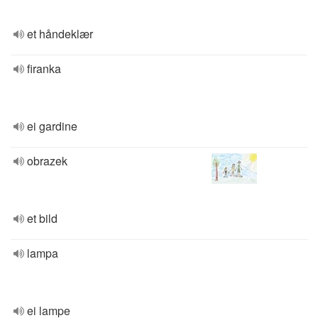
et håndeklær
firanka
ei gardine
obrazek
et bild
lampa
ei lampe