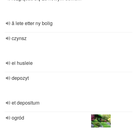
å lete etter ny bolig
czynsz
ei husleie
depozyt
et depositum
ogród