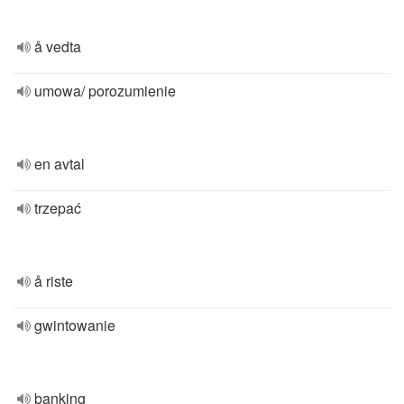
å vedta
umowa/ porozumienie
en avtal
trzepać
å riste
gwintowanie
banking