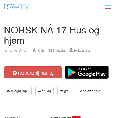
Toggl
naviga
NORSK NÅ 17 Hus og
hjem
0
123 fiszki
jedzusieq
rozpocznij naukę
ściągnij mp3
drukuj
graj
sprawdź się