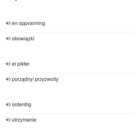
en oppvarming
obowiązki
ei pikter
porządny/ przyzwoity
ordentlig
utrzymanie