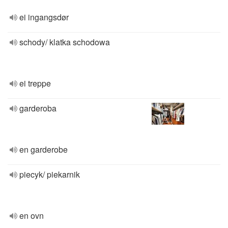
ei ingangsdør
schody/ klatka schodowa
ei treppe
garderoba
en garderobe
piecyk/ piekarnik
en ovn