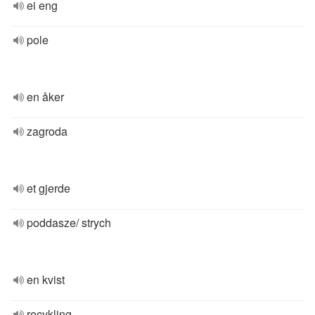
ei eng
pole
en åker
zagroda
et gjerde
poddasze/ strych
en kvist
recykling