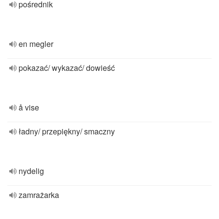
pośrednik
en megler
pokazać/ wykazać/ dowieść
å vise
ładny/ przepiękny/ smaczny
nydelig
zamrażarka