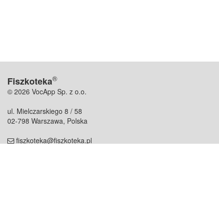
®
Fiszkoteka
© 2026 VocApp Sp. z o.o.
ul. Mielczarskiego 8 / 58
02-798 Warszawa, Polska
fiszkoteka@fiszkoteka.pl
NIP: 951 245 79 19
REGON: 369 727 696