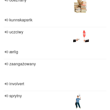
kunnskapsrik
uczciwy
ærlig
zaangażowany
involvert
sprytny