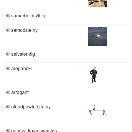
samarbeidsvillig
samodzielny
selvstendig
arogancki
arrogant
nieodpowiedzialny
uansvarlig/ansvarsløs