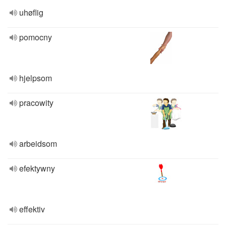
uhøflig
pomocny
hjelpsom
pracowity
arbeidsom
efektywny
effektiv