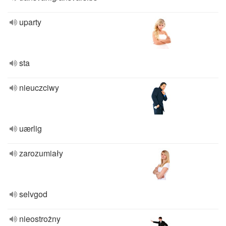
uparty
sta
nieuczciwy
uærlig
zarozumiały
selvgod
nieostrożny