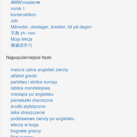
AWW/mester🪼
norsk 1
konstruktikon
Job
Måneder, ukedager, årstider, tid på dagen
字典 zh--nov
Moja lekcja
挪威语学习
Najpopularniejsze fiszki
matura ustna angielski zwroty
alfabet grecki
państwa i stolice europy
tablica mendelejewa
miesiące po angielsku
pierwiastki chemiczne
środki stylistyczne
lalka streszczenie
podstawowe zwroty po angielsku
wierzę w boga
bogowie greccy
flagi europy