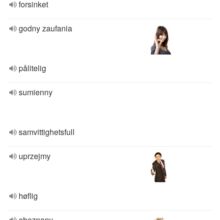
forsinket
godny zaufania
pålitelig
sumienny
samvittighetsfull
uprzejmy
høflig
obeznany