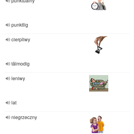
punktualny
punktlig
cierpliwy
tålmodig
leniwy
lat
niegrzeczny