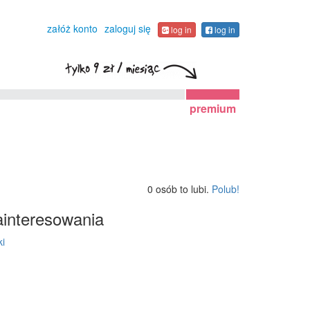
załóż konto
zaloguj się
log in
log in
premium
0 osób to lubi.
Polub!
interesowania
ki