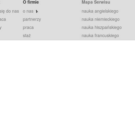
t
O firmie
Mapa Serwisu
się do nas
o nas
nauka angielskiego
aca
partnerzy
nauka niemieckiego
y
praca
nauka hiszpańskiego
staż
nauka francuskiego
blog
nauka rosyjskiego
in
2000+ opinii
nauka norweskiego
petytorów
nauka szwedzkiego
Warunki
fiszki
100% gwarancja
sze pytania
najnowsze lekcje
regulamin
Extra
prywatność i ciasteczka
RODO
plugin