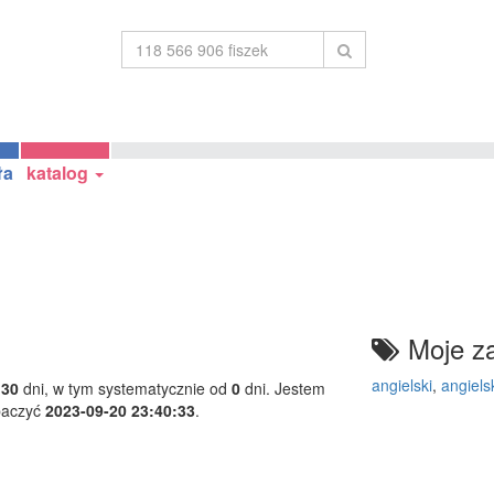
ła
katalog
Moje za
angielski
,
angiels
130
dni, w tym systematycznie od
0
dni. Jestem
baczyć
2023-09-20 23:40:33
.