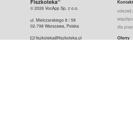
®
Fiszkoteka
Kontak
© 2026 VocApp Sp. z o.o.
odezwij 
współpr
ul. Mielczarskiego 8 / 58
02-798 Warszawa, Polska
dla pras
fiszkoteka@fiszkoteka.pl
Oferty
dla rodz
NIP: 951 245 79 19
dla kore
REGON: 369 727 696
Pomoc
Najczęst