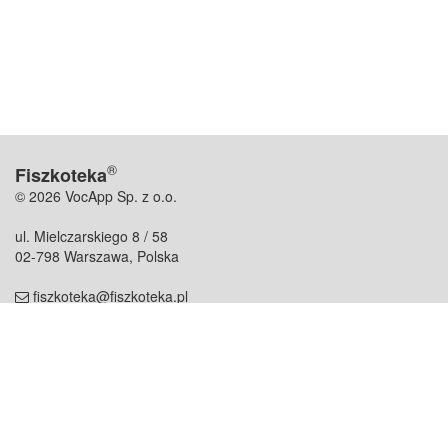
®
Fiszkoteka
© 2026 VocApp Sp. z o.o.
ul. Mielczarskiego 8 / 58
02-798 Warszawa, Polska
fiszkoteka@fiszkoteka.pl
NIP: 951 245 79 19
REGON: 369 727 696