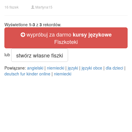
16 fiszek
Martyna15
Wyświetlone
1-3
z
3
rekordów.
wypróbuj za darmo
kursy językowe
Fiszkoteki
stwórz własne fiszki
lub
Powiązane:
angielski
|
niemiecki
|
języki
|
języki obce
|
dla dzieci
|
deutsch fur kinder online
|
niemiecki