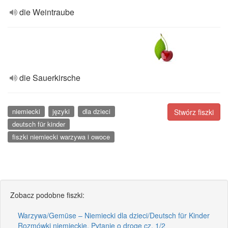
die Weintraube
die Sauerkirsche
niemiecki
języki
dla dzieci
Stwórz fiszki
deutsch für kinder
fiszki niemiecki warzywa i owoce
Zobacz podobne fiszki:
Warzywa/Gemüse – Niemiecki dla dzieci/Deutsch für Kinder
Rozmówki niemieckie. Pytanie o drogę cz. 1/2