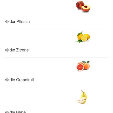
der Pfirsich
die Zitrone
die Grapefruit
die Birne