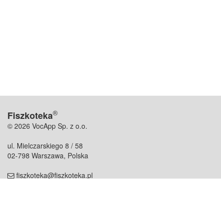
®
Fiszkoteka
© 2026 VocApp Sp. z o.o.
ul. Mielczarskiego 8 / 58
02-798 Warszawa, Polska
fiszkoteka@fiszkoteka.pl
NIP: 951 245 79 19
REGON: 369 727 696