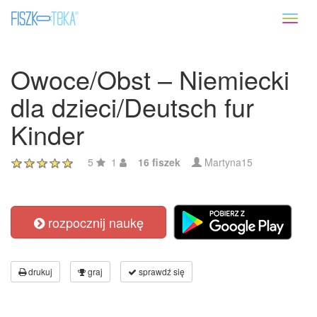
Toggl
naviga
Owoce/Obst – Niemiecki
dla dzieci/Deutsch fur
Kinder
5
1
16 fiszek
Martyna15
rozpocznij naukę
drukuj
graj
sprawdź się