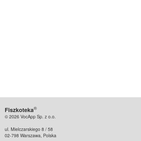
®
Fiszkoteka
© 2026 VocApp Sp. z o.o.
ul. Mielczarskiego 8 / 58
02-798 Warszawa, Polska