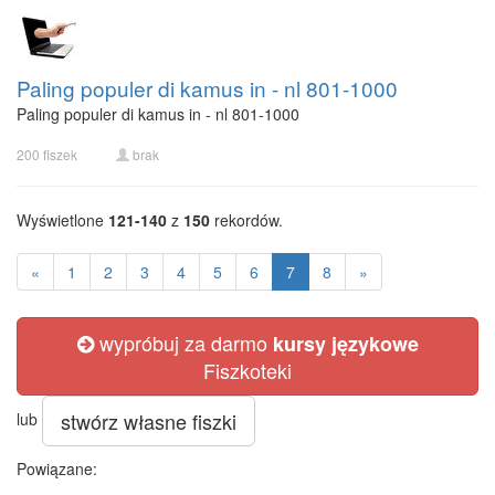
Paling populer di kamus in - nl 801-1000
Paling populer di kamus in - nl 801-1000
200 fiszek
brak
Wyświetlone
121-140
z
150
rekordów.
«
1
2
3
4
5
6
7
8
»
wypróbuj za darmo
kursy językowe
Fiszkoteki
stwórz własne fiszki
lub
Powiązane: