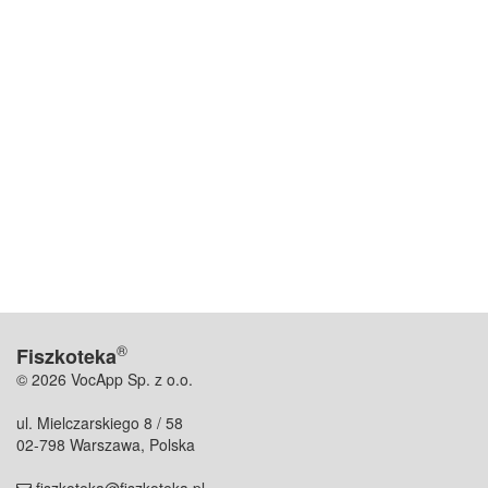
®
Fiszkoteka
© 2026 VocApp Sp. z o.o.
ul. Mielczarskiego 8 / 58
02-798 Warszawa, Polska