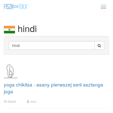
Toggl
naviga
hindi
yoga chikitsa - asany pierwszej serii asztanga
joga
45 fiszek
mnu