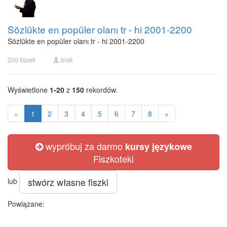
Sözlükte en popüler olanı tr - hi 2001-2200
Sözlükte en popüler olanı tr - hi 2001-2200
200 fiszek
brak
Wyświetlone
1-20
z
150
rekordów.
«
1
2
3
4
5
6
7
8
»
wypróbuj za darmo
kursy językowe
Fiszkoteki
stwórz własne fiszki
lub
Powiązane: