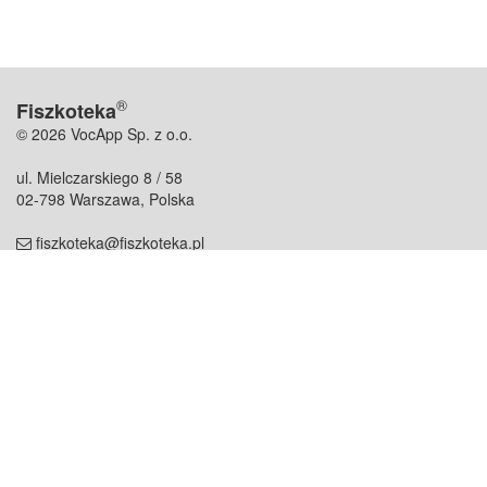
®
Fiszkoteka
© 2026 VocApp Sp. z o.o.
ul. Mielczarskiego 8 / 58
02-798 Warszawa, Polska
fiszkoteka@fiszkoteka.pl
NIP: 951 245 79 19
REGON: 369 727 696