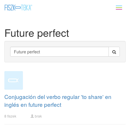
Toggl
naviga
Future perfect
Conjugación del verbo regular 'to share' en
inglés en future perfect
8 fiszek
brak