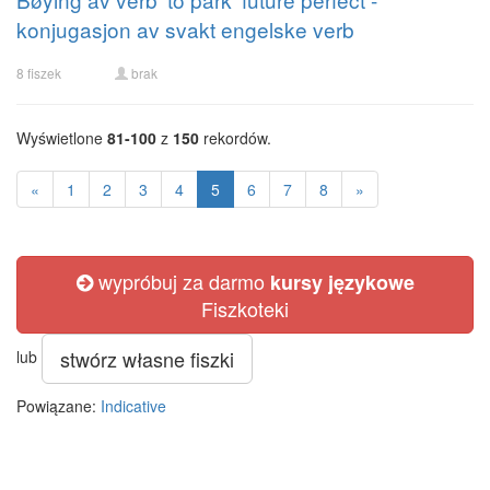
konjugasjon av svakt engelske verb
8 fiszek
brak
Wyświetlone
81-100
z
150
rekordów.
«
1
2
3
4
5
6
7
8
»
wypróbuj za darmo
kursy językowe
Fiszkoteki
stwórz własne fiszki
lub
Powiązane:
Indicative