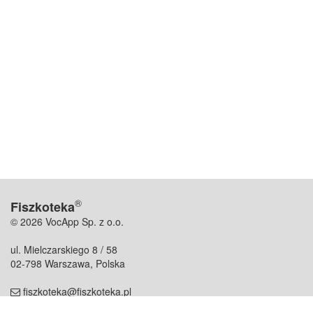
®
Fiszkoteka
© 2026 VocApp Sp. z o.o.
ul. Mielczarskiego 8 / 58
02-798 Warszawa, Polska
fiszkoteka@fiszkoteka.pl