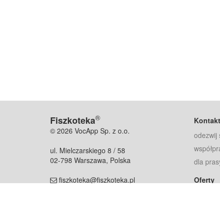
®
Fiszkoteka
Kontak
© 2026 VocApp Sp. z o.o.
odezwij 
współpr
ul. Mielczarskiego 8 / 58
02-798 Warszawa, Polska
dla pras
fiszkoteka@fiszkoteka.pl
Oferty
dla rodz
NIP: 951 245 79 19
dla kore
REGON: 369 727 696