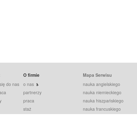
t
O firmie
Mapa Serwisu
się do nas
o nas
nauka angielskiego
aca
partnerzy
nauka niemieckiego
y
praca
nauka hiszpańskiego
staż
nauka francuskiego
blog
nauka rosyjskiego
in
2000+ opinii
nauka norweskiego
petytorów
nauka szwedzkiego
Warunki