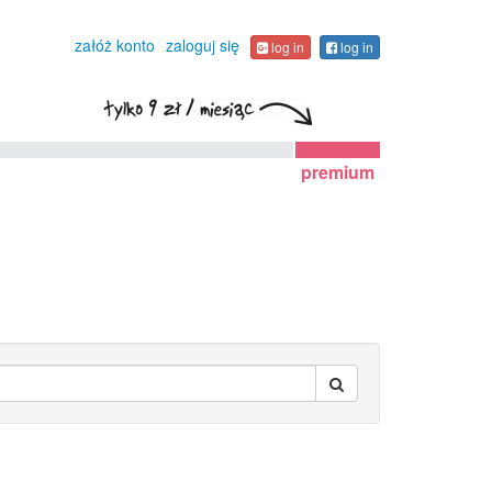
załóż konto
zaloguj się
log in
log in
premium