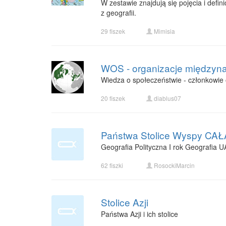
W zestawie znajdują się pojęcia i defi
z geografii.
29 fiszek
Mimisia
WOS - organizacje międzyna
Wiedza o społeczeństwie - członkowie
20 fiszek
diablus07
Państwa Stolice Wyspy C
Geografia Polityczna I rok Geografia 
62 fiszki
RosockiMarcin
Stolice Azji
Państwa Azji i ich stolice