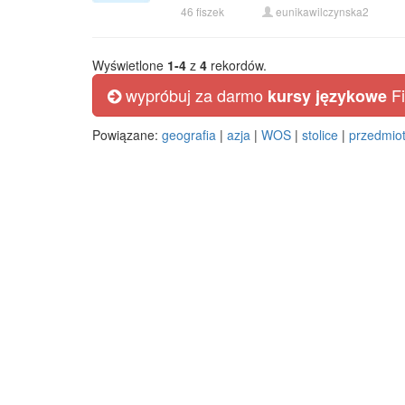
46 fiszek
eunikawilczynska2
Wyświetlone
1-4
z
4
rekordów.
wypróbuj za darmo
Fi
kursy językowe
Powiązane:
geografia
|
azja
|
WOS
|
stolice
|
przedmiot