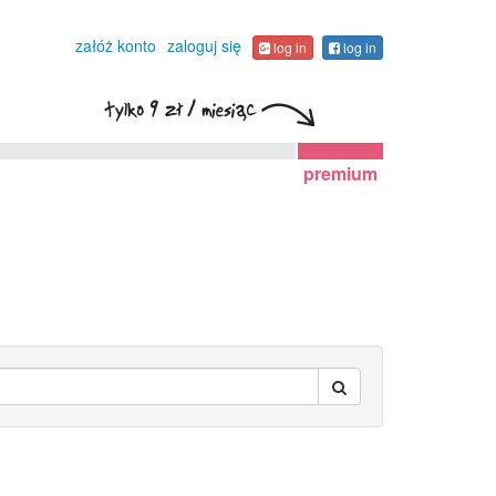
załóż konto
zaloguj się
log in
log in
premium