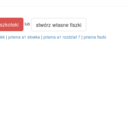
szkoteki
stwórz własne fiszki
lub
lek
|
prisma a1 słowka
|
prisma a1 rozdział 7
|
prisma fiszki