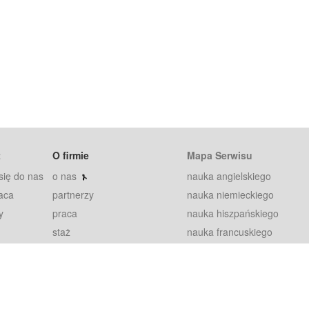
t
O firmie
Mapa Serwisu
się do nas
o nas
nauka angielskiego
aca
partnerzy
nauka niemieckiego
y
praca
nauka hiszpańskiego
staż
nauka francuskiego
blog
nauka rosyjskiego
in
2000+ opinii
nauka norweskiego
petytorów
nauka szwedzkiego
Warunki
fiszki