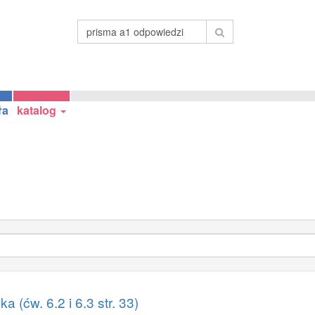
ła
katalog
i
 (ćw. 6.2 i 6.3 str. 33)