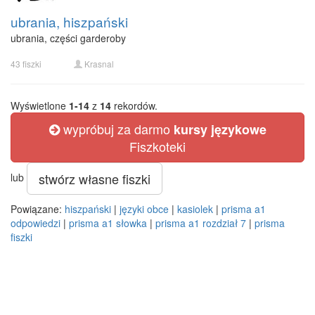
ubrania, hiszpański
ubrania, części garderoby
43 fiszki
Krasnal
Wyświetlone
1-14
z
14
rekordów.
wypróbuj za darmo
kursy językowe
Fiszkoteki
stwórz własne fiszki
lub
Powiązane:
hiszpański
|
języki obce
|
kasiolek
|
prisma a1
odpowiedzi
|
prisma a1 słowka
|
prisma a1 rozdział 7
|
prisma
fiszki