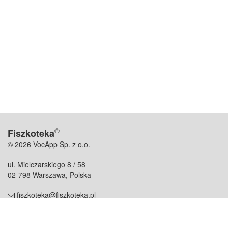
®
Fiszkoteka
© 2026 VocApp Sp. z o.o.
ul. Mielczarskiego 8 / 58
02-798 Warszawa, Polska
fiszkoteka@fiszkoteka.pl
NIP: 951 245 79 19
REGON: 369 727 696