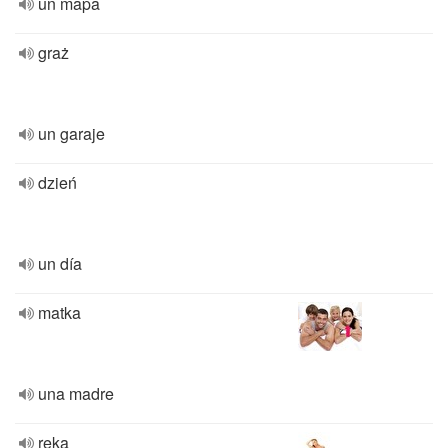
un mapa
graż
un garaje
dzień
un día
matka
una madre
ręka