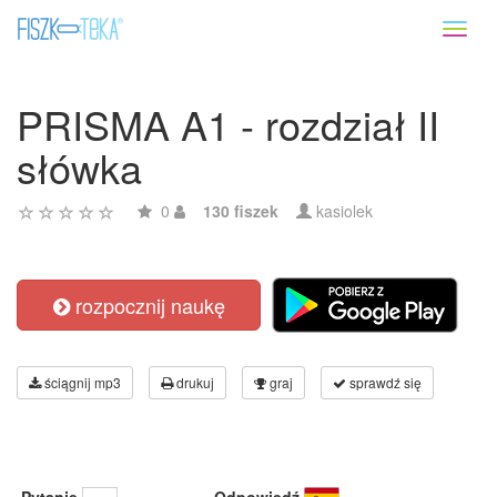
Toggl
naviga
PRISMA A1 - rozdział II
słówka
0
130 fiszek
kasiolek
rozpocznij naukę
ściągnij mp3
drukuj
graj
sprawdź się