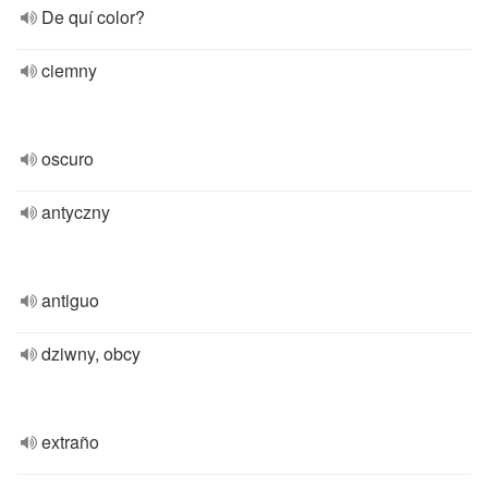
De quí color?
ciemny
oscuro
antyczny
antiguo
dziwny, obcy
extraño