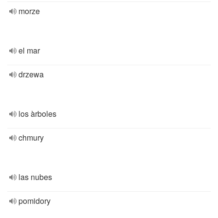
morze
el mar
drzewa
los àrboles
chmury
las nubes
pomidory