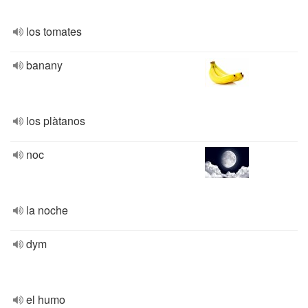
los tomates
banany
los plàtanos
noc
la noche
dym
el humo