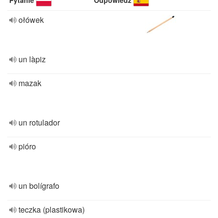
Pytanie
Odpowiedź
ołówek
un làpiz
mazak
un rotulador
pióro
un bolígrafo
teczka (plastikowa)