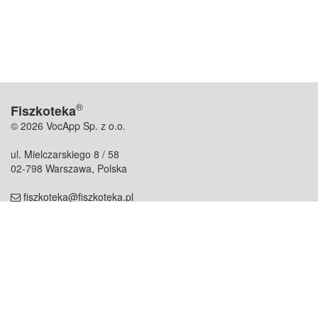
®
Fiszkoteka
© 2026 VocApp Sp. z o.o.
ul. Mielczarskiego 8 / 58
02-798 Warszawa, Polska
fiszkoteka@fiszkoteka.pl
NIP: 951 245 79 19
REGON: 369 727 696