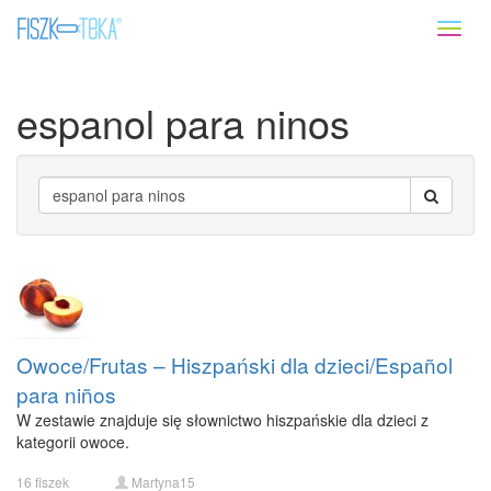
Toggl
naviga
espanol para ninos
Owoce/Frutas – Hiszpański dla dzieci/Español
para niños
W zestawie znajduje się słownictwo hiszpańskie dla dzieci z
kategorii owoce.
16 fiszek
Martyna15