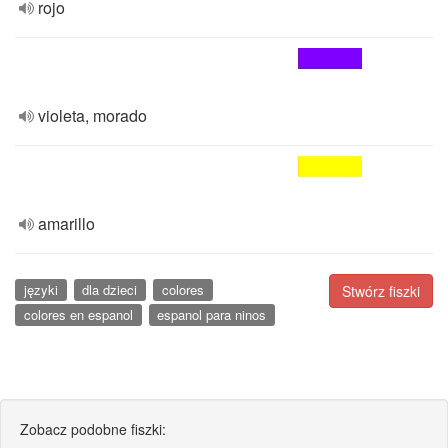
rojo
violeta, morado
amarillo
języki
dla dzieci
colores
Stwórz fiszki
colores en espanol
espanol para ninos
Zobacz podobne fiszki: