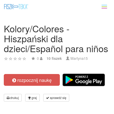
Toggl
naviga
Kolory/Colores -
Hiszpański dla
dzieci/Español para niños
0
10 fiszek
Martyna15
rozpocznij naukę
drukuj
graj
sprawdź się