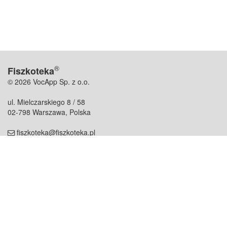
®
Fiszkoteka
© 2026 VocApp Sp. z o.o.
ul. Mielczarskiego 8 / 58
02-798 Warszawa, Polska
fiszkoteka@fiszkoteka.pl
NIP: 951 245 79 19
REGON: 369 727 696