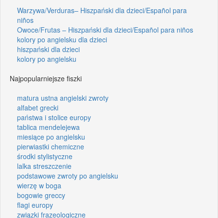
Warzywa/Verduras– Hiszpański dla dzieci/Español para
niños
Owoce/Frutas – Hiszpański dla dzieci/Español para niños
kolory po angielsku dla dzieci
hiszpański dla dzieci
kolory po angielsku
Najpopularniejsze fiszki
matura ustna angielski zwroty
alfabet grecki
państwa i stolice europy
tablica mendelejewa
miesiące po angielsku
pierwiastki chemiczne
środki stylistyczne
lalka streszczenie
podstawowe zwroty po angielsku
wierzę w boga
bogowie greccy
flagi europy
związki frazeologiczne