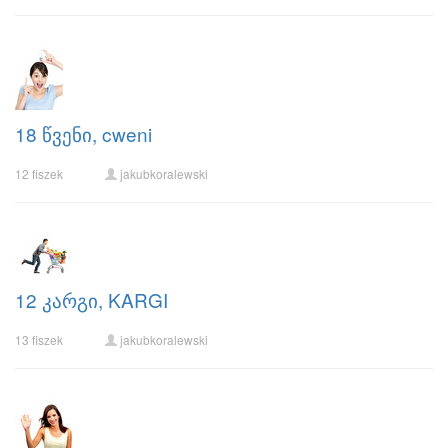
18 წვენი, cweni
12 fiszek
jakubkoralewski
12 კარგი, KARGI
13 fiszek
jakubkoralewski