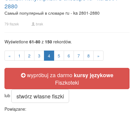
2880
Самый популярный в словаре ru - ka 2801-2880
79 fiszek
brak
Wyświetlone
61-80
z
150
rekordów.
«
1
2
3
4
5
6
7
8
»
wypróbuj za darmo
kursy językowe
Fiszkoteki
stwórz własne fiszki
lub
Powiązane: