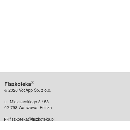
®
Fiszkoteka
© 2026 VocApp Sp. z o.o.
ul. Mielczarskiego 8 / 58
02-798 Warszawa, Polska
fiszkoteka@fiszkoteka.pl