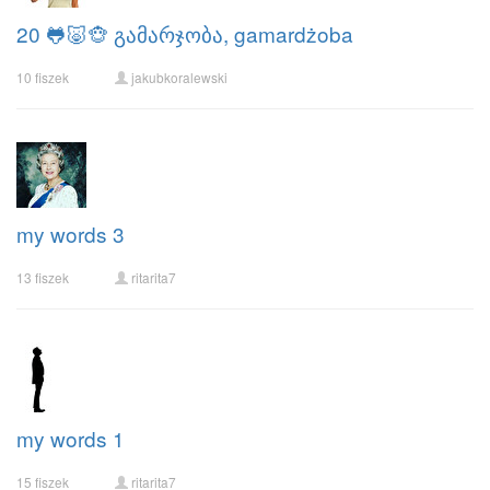
20 🐸🐷🐵 გამარჯობა, gamardżoba
10 fiszek
jakubkoralewski
my words 3
13 fiszek
ritarita7
my words 1
15 fiszek
ritarita7