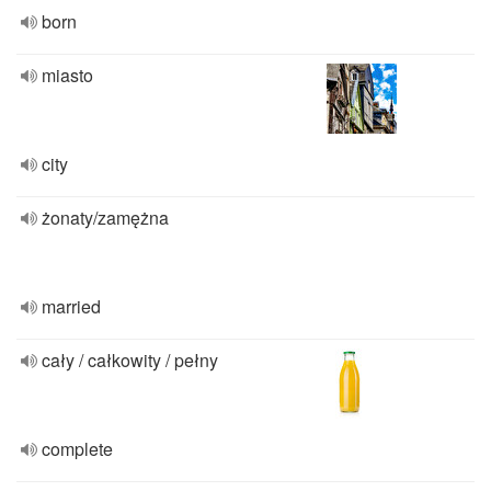
born
miasto
city
żonaty/zamężna
married
cały / całkowity / pełny
complete