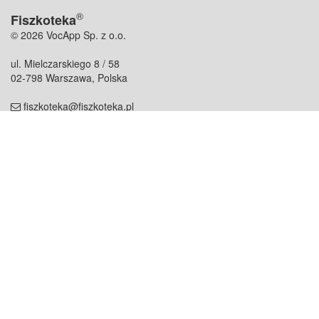
®
Fiszkoteka
© 2026 VocApp Sp. z o.o.
ul. Mielczarskiego 8 / 58
02-798 Warszawa, Polska
fiszkoteka@fiszkoteka.pl
NIP: 951 245 79 19
REGON: 369 727 696
Kontakt
O firmie
odezwij się do nas
o nas
współpraca
partnerzy