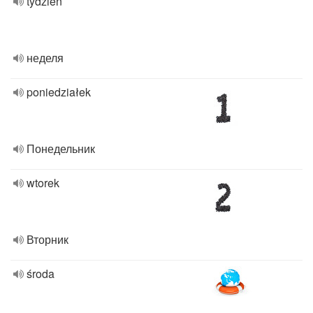
tydzień
неделя
poniedziałek
Понедельник
wtorek
Вторник
środa