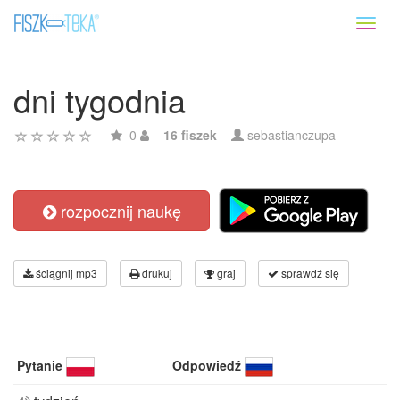
Toggl
naviga
dni tygodnia
0
16 fiszek
sebastianczupa
rozpocznij naukę
ściągnij mp3
drukuj
graj
sprawdź się
Pytanie
Odpowiedź