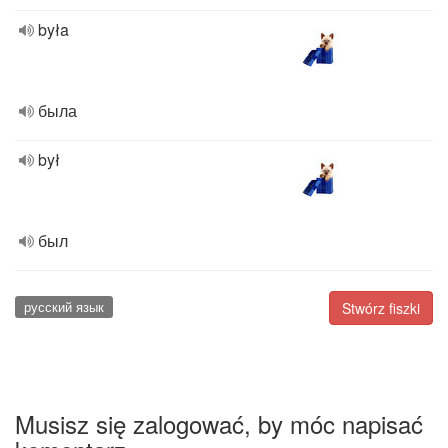
była
была
był
был
русский язык
Stwórz fiszki
Musisz się zalogować, by móc napisać