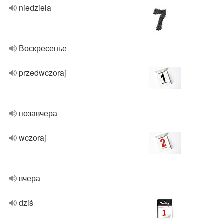
niedziela
Воскресенье
przedwczoraj
позавчера
wczoraj
вчера
dziś