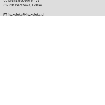
ul. Mielczarskiego 8 / 58
02-798 Warszawa, Polska
fiszkoteka@fiszkoteka.pl
NIP: 951 245 79 19
REGON: 369 727 696
Kontakt
O firmie
odezwij się do nas
o nas
współpraca
partnerzy
dla prasy
praca
staż
Oferty
blog
dla rodzin