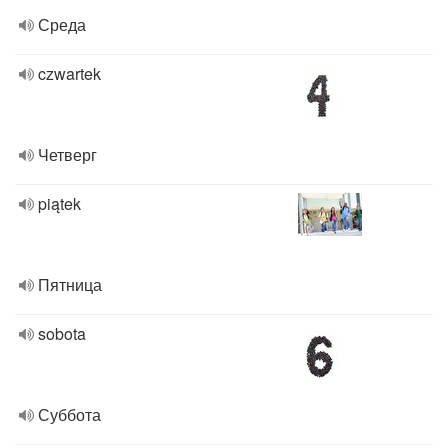
Среда
czwartek
Четверг
piątek
Пятница
sobota
Суббота