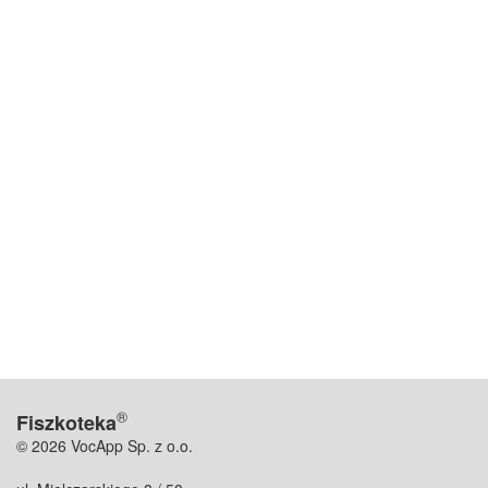
®
Fiszkoteka
© 2026 VocApp Sp. z o.o.