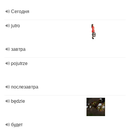
Сегодня
jutro
завтра
pojutrze
послезавтра
będzie
будет