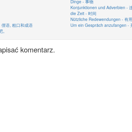
Dinge - 事物
Konjunktionen und Adverbien
die Zeit - 时间
Nützliche Redewendungen -
gen - 俚语, 粗口和成语
Um ein Gespräch anzufange
子吧。
apisać komentarz.