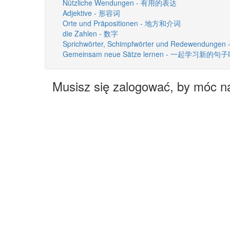
Nützliche Wendungen - 有用的表达
Adjektive - 形容词
Orte und Präpositionen - 地方和介词
die Zahlen - 数字
Sprichwörter, Schimpfwörter und Redewendun
Gemeinsam neue Sätze lernen - 一起学习新的句
Musisz się zalogować, by móc n