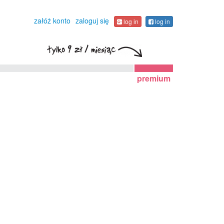
załóż konto
zaloguj się
log in
log in
premium