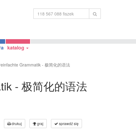
ła
katalog
reinfachte Grammatik - 极简化的语法
mmatik - 极简化的语法
drukuj
graj
sprawdź się