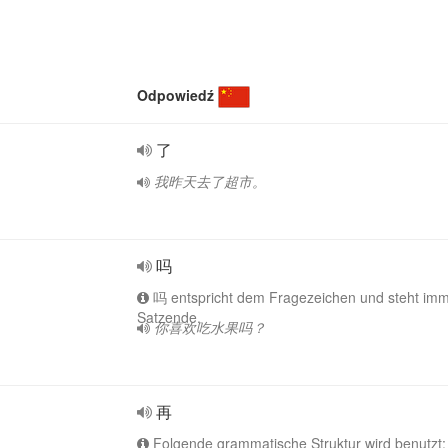
Odpowiedź
了
我昨天去了超市。
吗
吗 entspricht dem Fragezeichen und steht im
Satzende.
你喜欢吃水果吗？
再
Folgende grammatische Struktur wird benutzt: