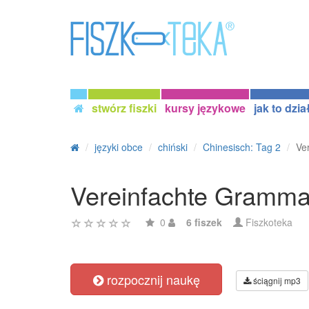
stwórz fiszki
kursy językowe
jak to dzia
języki obce
chiński
Chinesisch: Tag 2
Ve
Vereinfachte Gra
0
6 fiszek
Fiszkoteka
rozpocznij naukę
ściągnij mp3