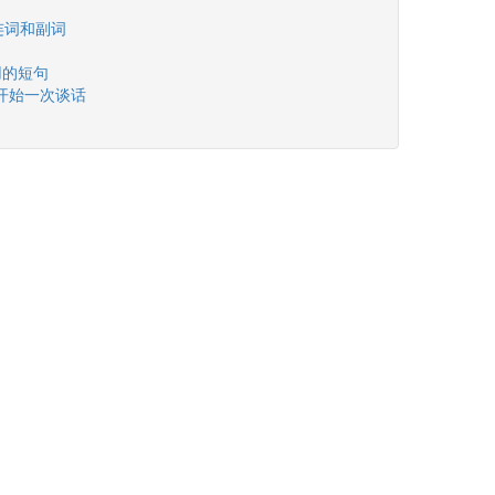
 - 连词和副词
 有用的短句
n - 开始一次谈话