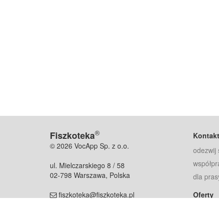
®
Fiszkoteka
Kontak
© 2026 VocApp Sp. z o.o.
odezwij 
współpr
ul. Mielczarskiego 8 / 58
02-798 Warszawa, Polska
dla pras
fiszkoteka@fiszkoteka.pl
Oferty
dla rodz
NIP: 951 245 79 19