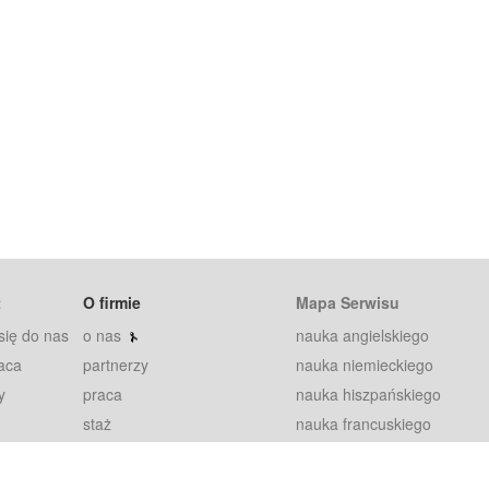
t
O firmie
Mapa Serwisu
się do nas
o nas
nauka angielskiego
aca
partnerzy
nauka niemieckiego
y
praca
nauka hiszpańskiego
staż
nauka francuskiego
blog
nauka rosyjskiego
in
2000+ opinii
nauka norweskiego