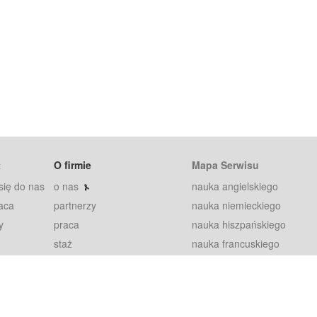
t
O firmie
Mapa Serwisu
się do nas
o nas
nauka angielskiego
aca
partnerzy
nauka niemieckiego
y
praca
nauka hiszpańskiego
staż
nauka francuskiego
blog
nauka rosyjskiego
in
2000+ opinii
nauka norweskiego
petytorów
nauka szwedzkiego
Warunki