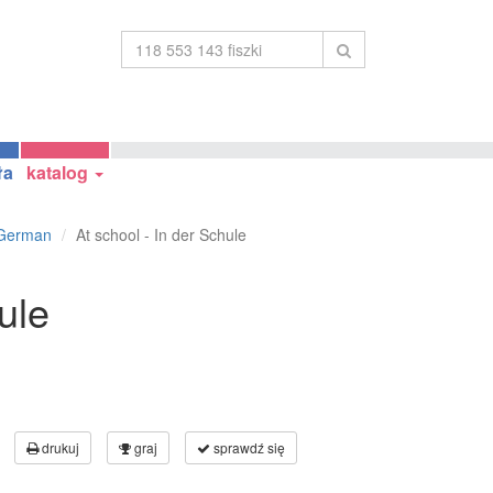
ła
katalog
 German
At school - In der Schule
ule
drukuj
graj
sprawdź się