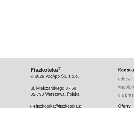
®
Fiszkoteka
Kontak
© 2026 VocApp Sp. z o.o.
odezwij 
współpr
ul. Mielczarskiego 8 / 58
02-798 Warszawa, Polska
dla pras
fiszkoteka@fiszkoteka.pl
Oferty
dla rodz
NIP: 951 245 79 19
dla kore
REGON: 369 727 696