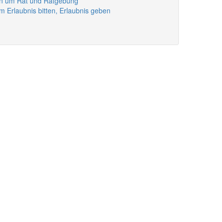
gen um Rat und Ratgebung
m Erlaubnis bitten, Erlaubnis geben