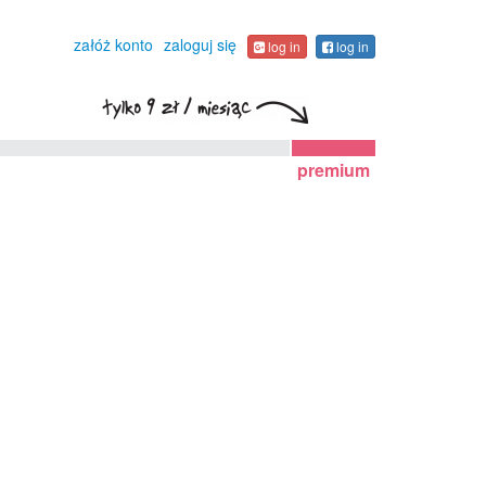
załóż konto
zaloguj się
log in
log in
premium