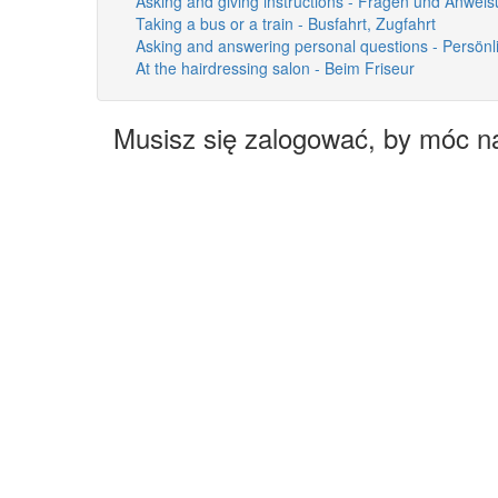
Asking and giving instructions - Fragen und Anwei
Taking a bus or a train - Busfahrt, Zugfahrt
Asking and answering personal questions - Persön
At the hairdressing salon - Beim Friseur
Musisz się zalogować, by móc n