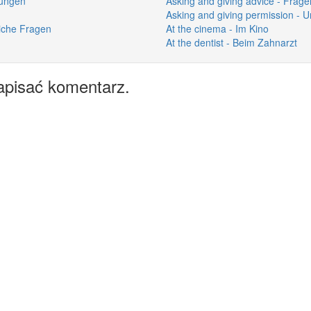
sungen
Asking and giving advice - Fra
Asking and giving permission - U
liche Fragen
At the cinema - Im Kino
At the dentist - Beim Zahnarzt
apisać komentarz.