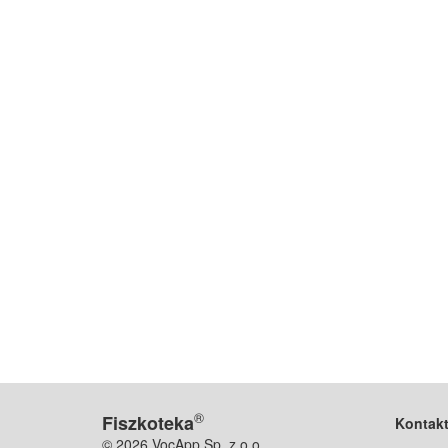
®
Fiszkoteka
Kontak
© 2026 VocApp Sp. z o.o.