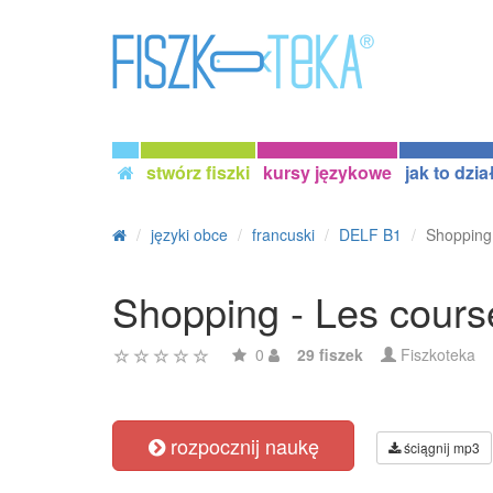
stwórz fiszki
kursy językowe
jak to dzia
języki obce
francuski
DELF B1
Shopping
Shopping - Les cours
0
29 fiszek
Fiszkoteka
rozpocznij naukę
ściągnij mp3