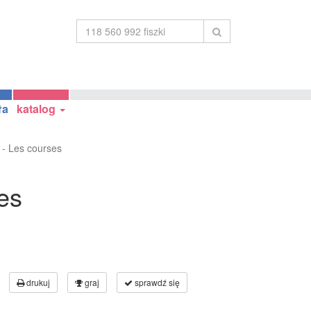
ła
katalog
 - Les courses
es
drukuj
graj
sprawdź się