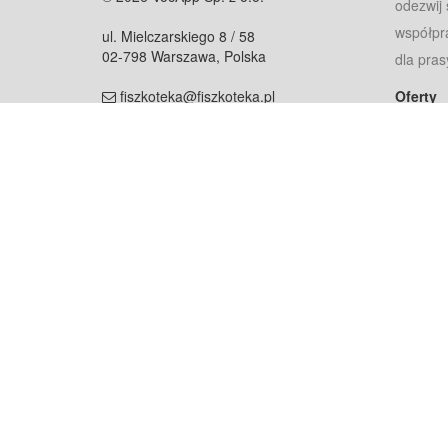
odezwij 
współpr
ul. Mielczarskiego 8 / 58
02-798 Warszawa, Polska
dla pras
fiszkoteka@fiszkoteka.pl
Oferty
dla rodz
NIP: 951 245 79 19
dla kore
REGON: 369 727 696
Pomoc
Najczęst
Projekt współf
Rozwój.
Dowied