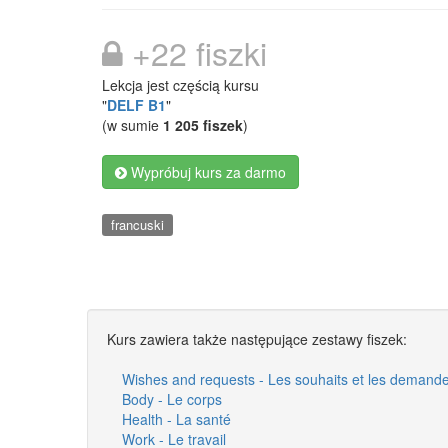
+22 fiszki
Lekcja jest częścią kursu
"
DELF B1
"
(w sumie
1 205 fiszek
)
Wypróbuj kurs za darmo
francuski
Kurs zawiera także następujące zestawy fiszek:
Wishes and requests - Les souhaits et les demand
Body - Le corps
Health - La santé
Work - Le travail