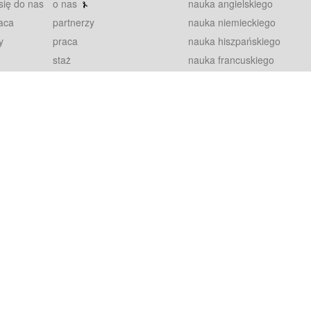
się do nas
o nas
nauka angielskiego
aca
partnerzy
nauka niemieckiego
y
praca
nauka hiszpańskiego
staż
nauka francuskiego
blog
nauka rosyjskiego
in
2000+ opinii
nauka norweskiego
petytorów
nauka szwedzkiego
Warunki
fiszki
100% gwarancja
sze pytania
najnowsze lekcje
regulamin
Extra
prywatność i ciasteczka
RODO
plugin
inansowany przez Unię Europejską ze środków Europejskiego Funduszu Rozwoju Regionalnego w ramach Programu Operacyjnego Int
z się więcej.