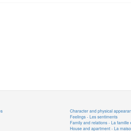
es
Character and physical appearan
Feelings - Les sentiments
Family and relations - La famille e
House and apartment - La maiso