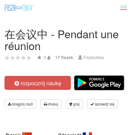
Toggl
naviga
在会议中 - Pendant une
réunion
0
17 fiszek
Fiszkoteka
rozpocznij naukę
ściągnij mp3
drukuj
graj
sprawdź się