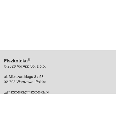
®
Fiszkoteka
© 2026 VocApp Sp. z o.o.
ul. Mielczarskiego 8 / 58
02-798 Warszawa, Polska
fiszkoteka@fiszkoteka.pl
NIP: 951 245 79 19
REGON: 369 727 696