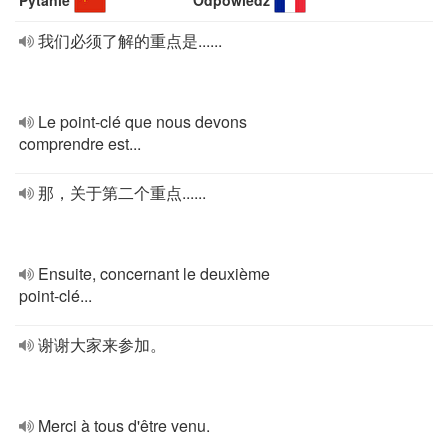
Pytanie
Odpowiedź
我们必须了解的重点是......
Le point-clé que nous devons
comprendre est...
那，关于第二个重点......
Ensuite, concernant le deuxième
point-clé...
谢谢大家来参加。
Merci à tous d'être venu.