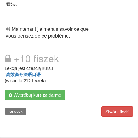
看法。
Maintenant j'aimerais savoir ce que
vous pensez de ce problème.
+10 fiszek
Lekcja jest częścią kursu
"
高效商务法语口语
"
(w sumie
212 fiszek
)
Wypróbuj kurs za darmo
francuski
Stwórz fiszki