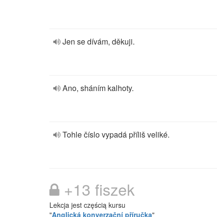
Jen se dívám, děkuji.
Ano, sháním kalhoty.
Tohle číslo vypadá příliš veliké.
+13 fiszek
Lekcja jest częścią kursu
"
Anglická konverzační příručka
"