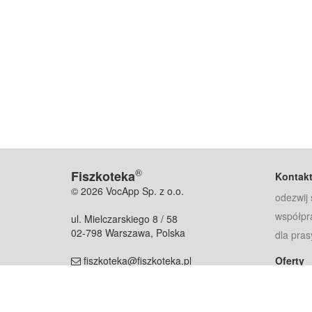
®
Fiszkoteka
Kontak
© 2026 VocApp Sp. z o.o.
odezwij 
współpr
ul. Mielczarskiego 8 / 58
02-798 Warszawa, Polska
dla pras
fiszkoteka@fiszkoteka.pl
Oferty
dla rodz
NIP: 951 245 79 19
dla kore
REGON: 369 727 696