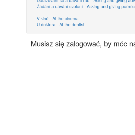
Dotazování se a dávání rad - Asking and giving adv
Žádání a dávání svolení - Asking and giving permis
V kině - At the cinema
U doktora - At the dentist
Musisz się zalogować, by móc n