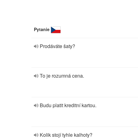
Pytanie
Prodáváte šaty?
To je rozumná cena.
Budu platit kreditní kartou.
Kolik stojí tyhle kalhoty?