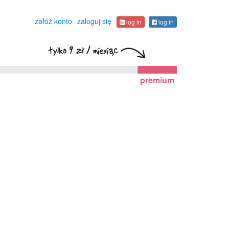
załóż konto
zaloguj się
log in
log in
premium