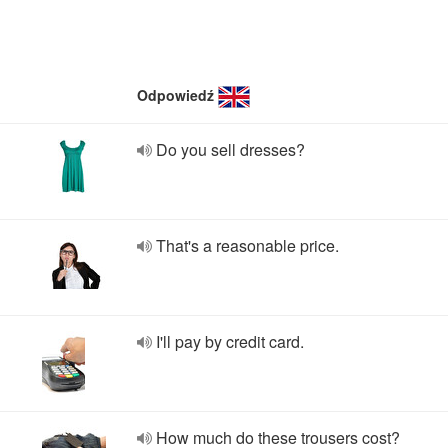
Odpowiedź
Do you sell dresses?
That's a reasonable price.
I'll pay by credit card.
How much do these trousers cost?