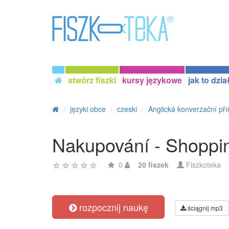
stwórz fiszki
kursy językowe
jak to dzia
języki obce
czeski
Anglická konverzační pří
Nakupování - Shoppi
0
20 fiszek
Fiszkoteka
rozpocznij naukę
ściągnij mp3