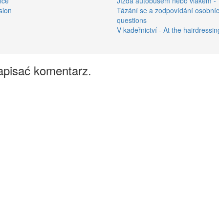
ice
Jízda autobusem nebo vlakem - T
sion
Tázání se a zodpovídání osobníc
questions
V kadeřnictví - At the hairdressin
apisać komentarz.