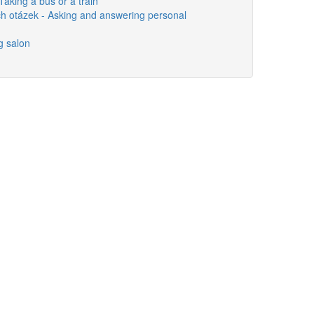
aking a bus or a train
h otázek - Asking and answering personal
g salon