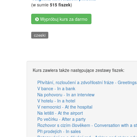
(w sumie
515 fiszek
)
Wypróbuj kurs za darmo
czeski
Kurs zawiera także następujące zestawy fiszek:
Přivítání, rozloučení a zdvořilostní fráze - Greetin
V bance - In a bank
Na pohovoru - In an interview
V hotelu - In a hotel
V nemocnici - At the hospital
Na letišti - At the airport
Po večírku - After a party
Rozhovor s cizím člověkem - Conversation with a s
Při prodejích - In sales