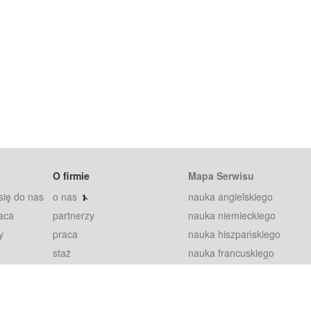
t
O firmie
Mapa Serwisu
się do nas
o nas
nauka angielskiego
aca
partnerzy
nauka niemieckiego
y
praca
nauka hiszpańskiego
staż
nauka francuskiego
blog
nauka rosyjskiego
in
2000+ opinii
nauka norweskiego
petytorów
nauka szwedzkiego