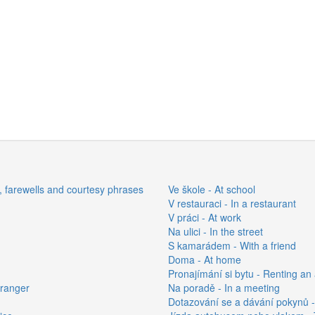
gs, farewells and courtesy phrases
Ve škole - At school
V restauraci - In a restaurant
V práci - At work
Na ulici - In the street
S kamarádem - With a friend
Doma - At home
Pronajímání si bytu - Renting an
tranger
Na poradě - In a meeting
Dotazování se a dávání pokynů - 