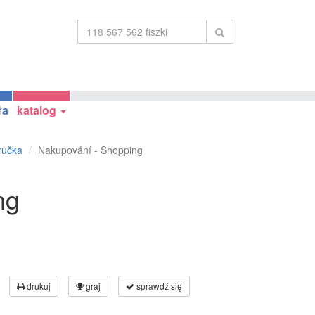
ła
katalog
ručka
Nakupování - Shopping
ng
drukuj
graj
sprawdź się