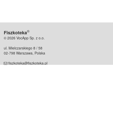
®
Fiszkoteka
© 2026 VocApp Sp. z o.o.
ul. Mielczarskiego 8 / 58
02-798 Warszawa, Polska
fiszkoteka@fiszkoteka.pl
NIP: 951 245 79 19
REGON: 369 727 696