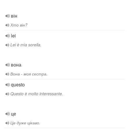
він
Хто він?
lei
Lei è mia sorella.
вона
Вона - моя сестра.
questo
Questo è molto interessante.
це
Це дуже цікаво.