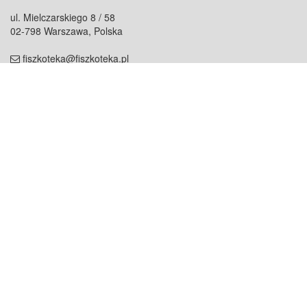
ul. Mielczarskiego 8 / 58
02-798 Warszawa, Polska
fiszkoteka@fiszkoteka.pl
NIP: 951 245 79 19
REGON: 369 727 696
Kontakt
O firmie
odezwij się do nas
o nas
współpraca
partnerzy
dla prasy
praca
staż
Oferty