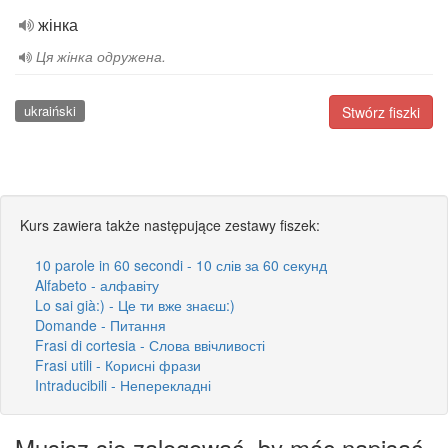
жінка
Ця жінка одружена.
ukraiński
Stwórz fiszki
Kurs zawiera także następujące zestawy fiszek:
10 parole in 60 secondi - 10 слів за 60 секунд
Alfabeto - алфавіту
Lo sai già:) - Це ти вже знаєш:)
Domande - Питання
Frasi di cortesia - Слова ввічливості
Frasi utili - Корисні фрази
Intraducibili - Неперекладні
Musisz się zalogować, by móc napisać