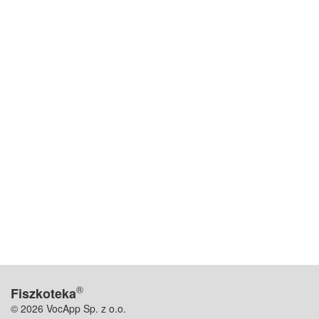
®
Fiszkoteka
© 2026 VocApp Sp. z o.o.