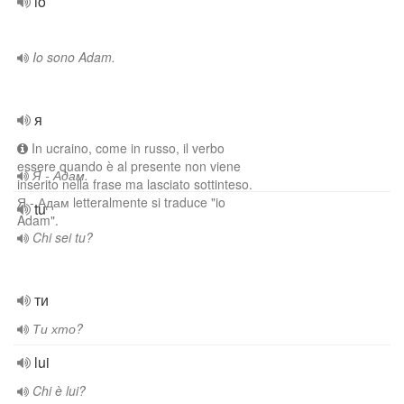
io
Io sono Adam.
я
In ucraino, come in russo, il verbo
essere quando è al presente non viene
Я - Адам.
inserito nella frase ma lasciato sottinteso.
Я - Адам letteralmente si traduce "io
tu
Adam".
Chi sei tu?
ти
Ти хто?
lui
Chi è lui?