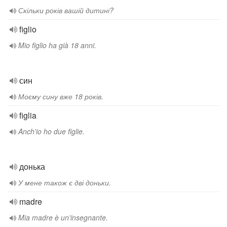
Скільки років вашій дитині?
figlio
Mio figlio ha già 18 anni.
син
Моєму сину вже 18 років.
figlia
Anch'io ho due figlie.
донька
У мене також є дві доньки.
madre
Mia madre è un'insegnante.