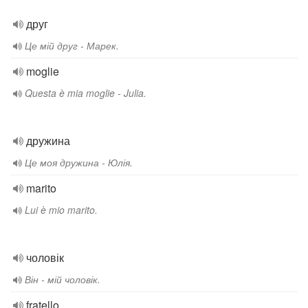
друг
Це мій друг - Марек.
moglie
Questa è mia moglie - Julia.
дружина
Це моя дружина - Юлія.
marito
Lui è mio marito.
чоловік
Він - мій чоловік.
fratello