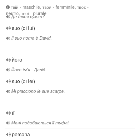
твій - maschile, твоя - femminile, твоє -
neutro, твої - plurale
Де твоя сумка?
suo (di lui)
Il suo nome è David.
його
Його ім'я - Давід.
suo (di lei)
Mi piacciono le sue scarpe.
її
Мені подобаються її туфлі.
persona