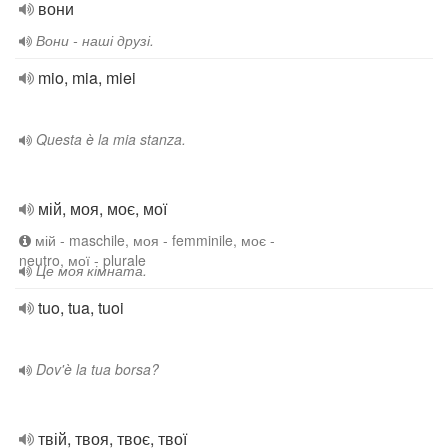
вони
Вони - наші друзі.
mio, mia, miei
Questa è la mia stanza.
мій, моя, моє, мої
мій - maschile, моя - femminile, моє -
neutro, мої - plurale
Це моя кімната.
tuo, tua, tuoi
Dov'è la tua borsa?
твій, твоя, твоє, твої