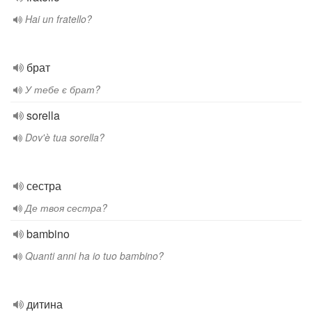
Hai un fratello?
брат
У тебе є брат?
sorella
Dov'è tua sorella?
сестра
Де твоя сестра?
bambino
Quanti anni ha io tuo bambino?
дитина