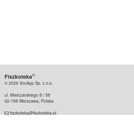
®
Fiszkoteka
© 2026 VocApp Sp. z o.o.
ul. Mielczarskiego 8 / 58
02-798 Warszawa, Polska
fiszkoteka@fiszkoteka.pl
NIP: 951 245 79 19
REGON: 369 727 696