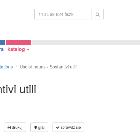
ła
katalog
tations
Useful nouns - Sostantivi utili
vi utili
drukuj
graj
sprawdź się