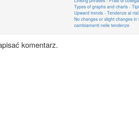
Linking phrases - Frasi di colle
Types of graphs and charts - Tipi 
Upward trends - Tendenze al rial
No changes or slight changes in
cambiamenti nelle tendenze
apisać komentarz.