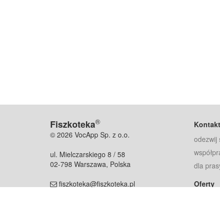
®
Fiszkoteka
Kontak
© 2026 VocApp Sp. z o.o.
odezwij 
współpr
ul. Mielczarskiego 8 / 58
02-798 Warszawa, Polska
dla pras
fiszkoteka@fiszkoteka.pl
Oferty
dla rodz
NIP: 951 245 79 19
dla kore
REGON: 369 727 696