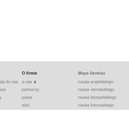
t
O firmie
Mapa Serwisu
się do nas
o nas
nauka angielskiego
aca
partnerzy
nauka niemieckiego
y
praca
nauka hiszpańskiego
staż
nauka francuskiego
blog
nauka rosyjskiego
in
2000+ opinii
nauka norweskiego
petytorów
nauka szwedzkiego