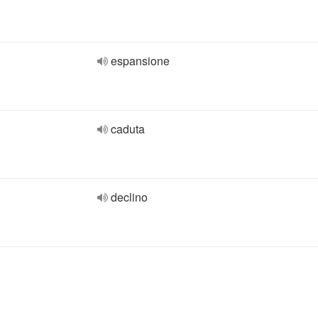
espansione
caduta
declino