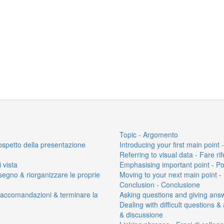
Topic - Argomento
rospetto della presentazione
Introducing your first main point - 
Referring to visual data - Fare ri
 vista
Emphasising important point - Po
segno & riorganizzare le proprie
Moving to your next main point 
Conclusion - Conclusione
Raccomandazioni & terminare la
Asking questions and giving ans
Dealing with difficult questions 
& discussione