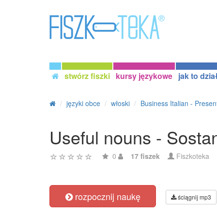
stwórz fiszki
kursy językowe
jak to dzia
języki obce
włoski
Business Italian - Presen
Useful nouns - Sostanti
0
17 fiszek
Fiszkoteka
rozpocznij naukę
ściągnij mp3