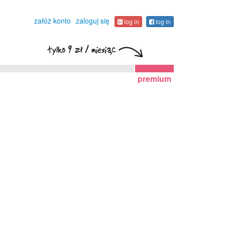
załóż konto
zaloguj się
log in
log in
premium