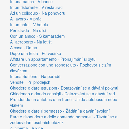
In una banca - V bance
In un ristorante - V restauraci
Ad un colloquio - Na pohovoru
Al lavoro - V práci
In un hotel - V hotelu
Per strada - Na ulici
Con un amico - S kamarádem
All'aeroporto - Na letišti
A casa - Doma
Dopo una festa - Po večírku
Affittare un appartamento - Pronajímání si bytu
Conversazione con uno sconosciuto - Rozhovor s cizím
člověkem
In una riunione - Na poradě
Vendite - Při prodejích
Chiedere e dare istruzioni - Dotazování se a dávání pokynů
Chiedendo e dando consigli - Dotazování se a dávání rad
Prendendo un autobus o un treno - Jízda autobusem nebo
vlakem
Chiedere e dare il permesso - Žádání a dávání svolení
Fare e rispondere a delle domande personali - Tázání se a
zodpovídání osobních otázek
Al cinema - V kině