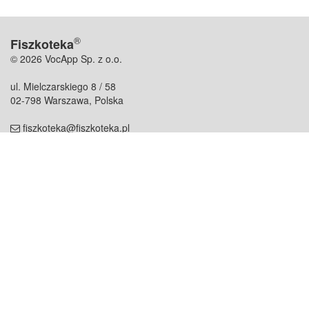
®
Fiszkoteka
© 2026 VocApp Sp. z o.o.
ul. Mielczarskiego 8 / 58
02-798 Warszawa, Polska
fiszkoteka@fiszkoteka.pl
NIP: 951 245 79 19
REGON: 369 727 696
Kontakt
O firmie
odezwij się do nas
o nas