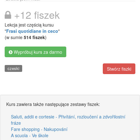
+12 fiszek
Lekcja jest częścią kursu
"
Frasi quotidiane in ceco
"
(w sumie
514 fiszek
)
Wypróbuj kurs za darmo
czeski
Stwórz fiszki
Kurs zawiera także następujące zestawy fiszek:
Saluti, addii e cortesie - Přivítání, rozloučení a zdvořilostní
fráze
Fare shopping - Nakupování
A scuola - Ve škole