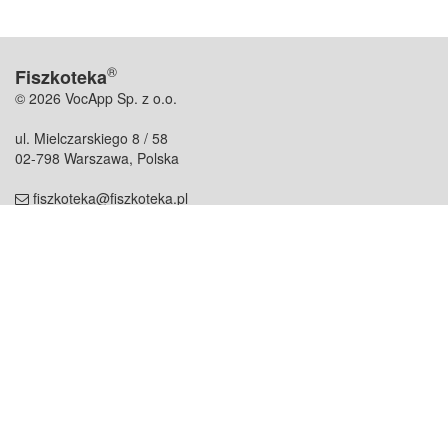
®
Fiszkoteka
© 2026 VocApp Sp. z o.o.
ul. Mielczarskiego 8 / 58
02-798 Warszawa, Polska
fiszkoteka@fiszkoteka.pl
NIP: 951 245 79 19
REGON: 369 727 696
Kontakt
O firmie