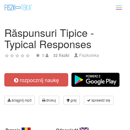
Toggl
naviga
Răspunsuri Tipice -
Typical Responses
0
32 fiszki
Fiszkoteka
rozpocznij naukę
ściągnij mp3
drukuj
graj
sprawdź się