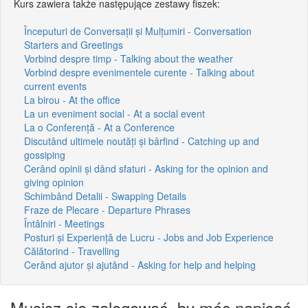
Kurs zawiera także następujące zestawy fiszek:
Începuturi de Conversații și Mulțumiri - Conversation
Starters and Greetings
Vorbind despre timp - Talking about the weather
Vorbind despre evenimentele curente - Talking about
current events
La birou - At the office
La un eveniment social - At a social event
La o Conferență - At a Conference
Discutând ultimele noutăți și bârfind - Catching up and
gossiping
Cerând opinii și dând sfaturi - Asking for the opinion and
giving opinion
Schimbând Detalii - Swapping Details
Fraze de Plecare - Departure Phrases
Întâlniri - Meetings
Posturi și Experiență de Lucru - Jobs and Job Experience
Călătorind - Travelling
Cerând ajutor și ajutând - Asking for help and helping
Musisz się zalogować, by móc napisać