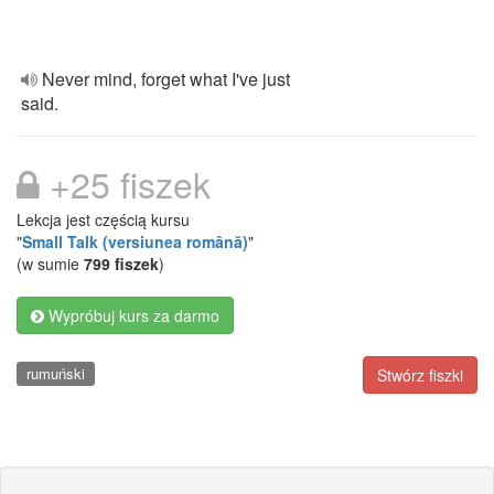
Never mind, forget what I've just
said.
+25 fiszek
Lekcja jest częścią kursu
"
Small Talk (versiunea română)
"
(w sumie
799 fiszek
)
Wypróbuj kurs za darmo
rumuński
Stwórz fiszki