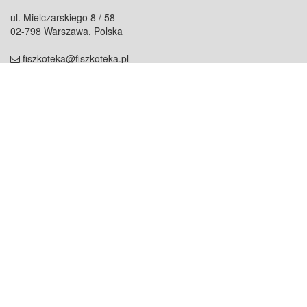
ul. Mielczarskiego 8 / 58
02-798 Warszawa, Polska
fiszkoteka@fiszkoteka.pl
NIP: 951 245 79 19
REGON: 369 727 696
Kontakt
O firmie
odezwij się do nas
o nas
współpraca
partnerzy
dla prasy
praca
staż
Oferty