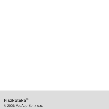
®
Fiszkoteka
© 2026 VocApp Sp. z o.o.