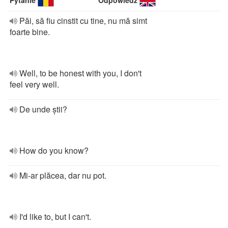
Pytanie
Odpowiedź
Păi, să fiu cinstit cu tine, nu mă simt
foarte bine.
Well, to be honest with you, I don't
feel very well.
De unde știi?
How do you know?
Mi-ar plăcea, dar nu pot.
I'd like to, but I can't.