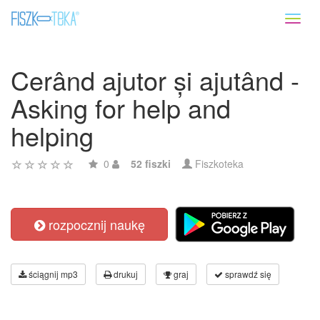
Toggl
naviga
Cerând ajutor și ajutând -
Asking for help and
helping
0
52 fiszki
Fiszkoteka
rozpocznij naukę
ściągnij mp3
drukuj
graj
sprawdź się