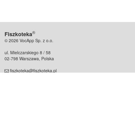
®
Fiszkoteka
© 2026 VocApp Sp. z o.o.
ul. Mielczarskiego 8 / 58
02-798 Warszawa, Polska
fiszkoteka@fiszkoteka.pl
NIP: 951 245 79 19
REGON: 369 727 696