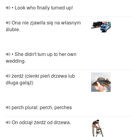
• Look who finally turned up!
Ona nie zjawiła się na własnym
ślubie.
• She didn't turn up to her own
wedding.
żerdź (cienki pień drzewa lub
długa gałąź)
perch plural: perch, perches
On odciął żerdź od drzewa.