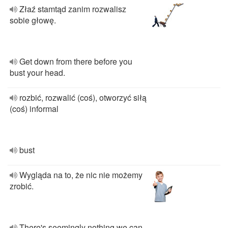
Złaź stamtąd zanim rozwalisz
sobie głowę.
Get down from there before you
bust your head.
rozbić, rozwalić (coś), otworzyć siłą
(coś) informal
bust
Wygląda na to, że nic nie możemy
zrobić.
There's seemingly nothing we can