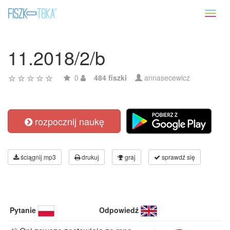
Toggl
naviga
11.2018/2/b
0
484 fiszki
annasecewicz
rozpocznij naukę
ściągnij mp3
drukuj
graj
sprawdź się
Pytanie
Odpowiedź