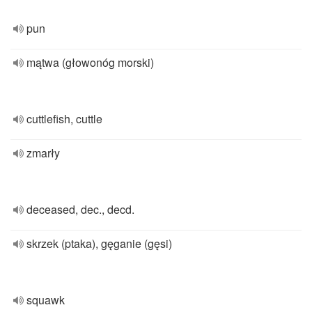
pun
mątwa (głowonóg morski)
cuttlefish, cuttle
zmarły
deceased, dec., decd.
skrzek (ptaka), gęganie (gęsi)
squawk