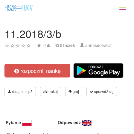
Toggl
naviga
11.2018/3/b
0
438 fiszek
annasecewicz
rozpocznij naukę
ściągnij mp3
drukuj
graj
sprawdź się
Pytanie
Odpowiedź