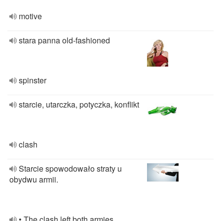
motive
stara panna old-fashioned
spinster
starcie, utarczka, potyczka, konflikt
clash
Starcie spowodowało straty u
obydwu armii.
• The clash left both armies