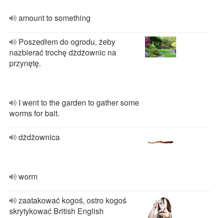
amount to something
Poszedłem do ogrodu, żeby
nazbierać trochę dżdżownic na
przynętę.
I went to the garden to gather some
worms for bait.
dżdżownica
worm
zaatakować kogoś, ostro kogoś
skrytykować British English